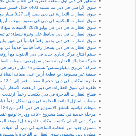
ستظهر في دبي أول منطقة حضرية في العالم تحمل علام
سوق الأراضي في دبي نما بنسبة 403٪ خلال خمس سنوات بفضل خطة دبي الحضرية الشاملة 2040
سوق العقارات التجارية في دبي يصل إلى 8.27 مليار دولار على خلفية الطلب على المكاتب
سوق العقارات المكتبية في دبي في صعود: مبيعات أبريل ل
سوق العقارات في دبي في يوليو 2026: المبيعات تبلغ 34.88 مليار درهم
سوق العقارات في دبي يحافظ على وتيرة نشطة: تم تسجيل صفقات بقيمة 3.2
سوق العقارات في دبي يحقق رقماً قياسياً في شهر يناير: أكثر من 21 ألف صفقة و.4
سوق العقارات في دبي يسجل رقماً قياسياً جديداً في نهاية ع
سيتم افتتاح مركز تجاري جديد في دبي الجنوب مع أروقة 
شركة «داماك العقارية» تتصدر سوق دبي: مبيعات العقارات في مار
شركة ”عزيزي ديفيلوبمنتس“ تستثمر 75 مليار درهم في قطاع الفنادق بدبي
صفقة غير مسبوقة: بيع قطعة أرض على ضفاف القناة في بيزنس باي 
طفرة المكاتب في دبي: حجم الصفقات قفز إلى 13.1 مليار درهم، محطماً الرقم القياسي الذي استمر 11 عاماً
طفرة في سوق العقارات في دبي: ارتفعت الأسعار بأربعة أض
قطاع العقارات الفاخرة في دبي يكتسب زخماً: ارتفعت مبيعات العقارات التي تزيد قي
مبيعات المنازل الفائقة الفخامة في دبي تسجّل رقماً قياسيا
مبيعات قياسية للشقق الاستوديو في دبي: أكثر من 26 ألف وحدة بقيمة 20 مليار درهم في 8 أشهر
مرحلة جديدة في تنفيذ مشروع «غاف وودز»: توقيع عقد بقيمة 190.6 مليو
مركز دبي المالي يكتسب مكاتب فاخرة قبل الموعد المحدد: DIFC Square يدخل الخدمة قبل الموعد
مستوى جديد من الفخامة الساحلية في دبي، أو الفيلات 
مطورو دبي ينشطون سوق العقارات الفاخرة والميسورة