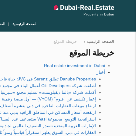
Property in Dubai
الصفحة الرئيسية
العق
الصفحة الرئيسية
›
خريطة الموقع
خريطة الموقع
Real estate investment in Dubai
أخبار
Danube Properties تطلق Serenz في JVC: حياة فاخرة دون أي تنازلات وباتصال مثالي بالمدينة
أطلقت شركة Citi Developers أعمال البناء في مجمع ARYA Residences السكني الفاخر في منطقة Dubai Islands
أكملت شركة «بالما ديفيلوبمنت» تسليم مجمع «سيرينيا ليفينج» الفاخر لل
إعمار تكشف عن "فيوم" (VYOM) — أول منصة رقمية لإعادة بيع العقارات بدون وسطاء
ارتفاع مبيعات العقارات الفاخرة في دبي بعشرة أضعاف
ارتفعت أسعار المساكن في المناطق الراقية بدبي منذ عام 2021 بأكثر من الضعف 
استراتيجية التوسع: مجموعة Wasl ستضاعف عدد المساكن المتاحة في دبي بحلول عام 2030
الإمارات العربية المتحدة تتصدر التصنيف العالمي لجاذبية 
العقارات في دبي: السوق يظهر استقراراً قياسياً ونمواً ثابت