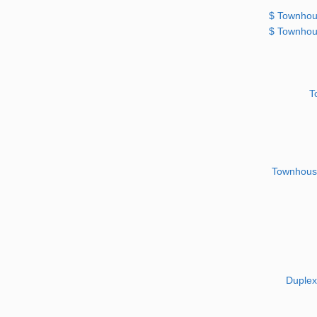
Townhous
Townhous
T
Townhouse
Duplex