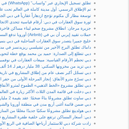
تطلق تسجيل الإيجاري عبر "واتساب" (WhatsApp) في قفزة رقمية كبرى
تم الإطلاق الرسمي: أول مدينة كاملة في العالم تحت علامة مرسيدس
توسعة مطار آل مكتوم تؤجج ازدهاراً عقارياً في دبي الج
ثورة سوق العقارات في دبي: أرقام قياسية تتحدى الاتج
جزيرة مرجان: انطلاق مشروع ضخم لبناء مساكن فاخرة على شاطئ 
حملات تقييد إيربي أن بي في (Airbnb) أوروبا تدفع المستثمرين نحو سوق الإيجار قصير المدى في دبي
خليج جميرا يتصدر سوق العقارات الساحلية في دبي بنم
داماك تطلق البرج الأخير من تشيلسي ريزيدنسز في مدين
دبي تتطلع إلى الصدارة: حميد بن محمد يوقع خطة لتحويل
دبي تحطم الأرقام القياسية: مبيعات العقارات في نوفمبر ارت
دبي تزيد من مخزونها السكني: 38 مليار درهم لـ 14 ألف مسكن جديد في المناطق الراقية
دبي تسجّل أكبر نصف عام من إطلاق المشاريع في تاريخها: أكثر من 275 مليار درهم من 
دبي تسرّع مترو الأنفاق: إنجاز المرحلة الأولى من حفر
دبي تطلق مشروع «الخط الذهبي» الطموح لمترو الأنفاق:
دبي دخلت في قائمة المدن الثلاث الأكثر زيارة في العالم في
دبي ساوث تطلق مشروعًا بناءً ضخمًا: عقد بقيمة 2 مليار درهم لمجمع «حياة» السكني
دبي ضمن قائمة أغنى أربع مدن في منطقة أوروبا والشر
دبي هولدينغ تطلق مشروعًا سكنيًا جديدًا مغلقًا من المنازل المتلاصقة بقيمة 185 مليو
دبي: أسعار المساكن ترتفع على خلفية طفرة المشاريع قيد 
زادت شركة دبي للاستثمار أرباحها الصافية في الربع الأول إلى 46 مليون دولار بفضل نمو الإيرادا