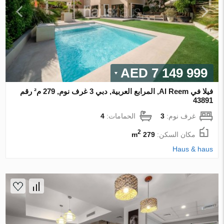
7 149 999 AED
فيلا في Al Reem, المرابع العربية, دبي 3 غرف نوم, 279 م² رقم
43891
غرف نوم:
3
الحمامات:
4
2
مكان السكن:
279 m
Haus & haus