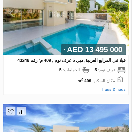
13 495 000 AED
فيلا في المرابع العربية, دبي 5 غرف نوم , 409 م² رقم 43246
غرف نوم:
5
الحمامات:
5
2
مكان السكن:
409 m
Haus & haus