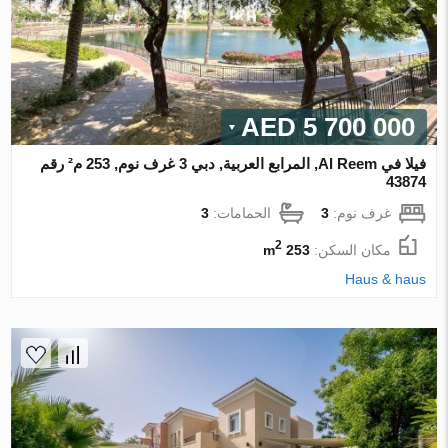
5 700 000 AED
فيلا في Al Reem, المرابع العربية, دبي 3 غرف نوم, 253 م² رقم
43874
غرف نوم:
3
الحمامات:
3
2
مكان السكن:
253 m
Haus & haus