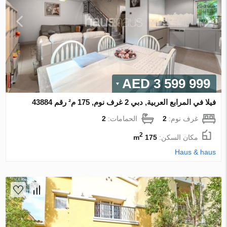
3 599 999 AED
فيلا في المرابع العربية, دبي 2 غرف نوم, 175 م² رقم 43884
غرف نوم:
2
الحمامات:
2
2
مكان السكن:
175 m
Haus & haus