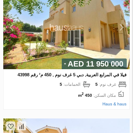
11 950 000 AED
فيلا في المرابع العربية, دبي 5 غرف نوم , 450 م² رقم 43998
غرف نوم:
5
الحمامات:
5
2
مكان السكن:
450 m
Haus & haus