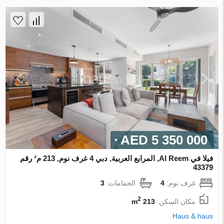
5 350 000 AED
فيلا في Al Reem, المرابع العربية, دبي 4 غرف نوم, 213 م² رقم
43379
غرف نوم:
4
الحمامات:
3
2
مكان السكن:
213 m
Haus & haus