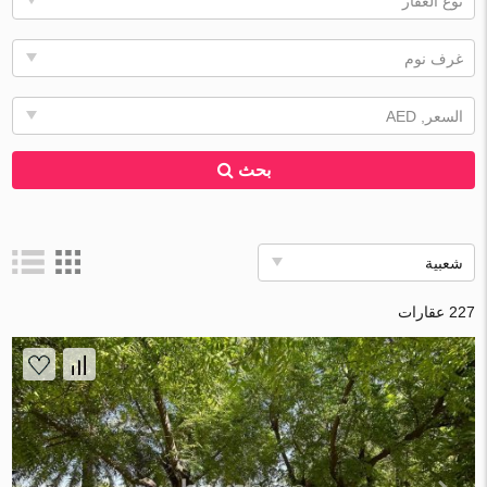
نوع العقار
غرف نوم
السعر, AED
بحث
شعبية
227 عقارات