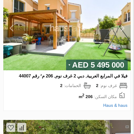
5 495 000 AED
فيلا في المرابع العربية, دبي 2 غرف نوم, 206 م² رقم 44007
غرف نوم:
2
الحمامات:
2
2
مكان السكن:
206 m
Haus & haus