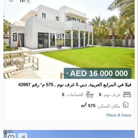
16 000 000 AED
فيلا في المرابع العربية, دبي 5 غرف نوم , 575 م² رقم 43987
غرف نوم:
5
الحمامات:
5
2
مكان السكن:
575 m
Haus & haus