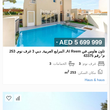
5 699 999 AED
تاون هاوس في Al Reem, المرابع العربية, دبي 3 غرف نوم, 253
م² رقم 43375
غرف نوم:
3
الحمامات:
3
2
مكان السكن:
253 m
Haus & haus