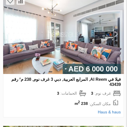
6 000 000 AED
فيلا في Al Reem, المرابع العربية, دبي 3 غرف نوم, 238 م² رقم
43439
غرف نوم:
3
الحمامات:
3
2
مكان السكن:
238 m
Haus & haus