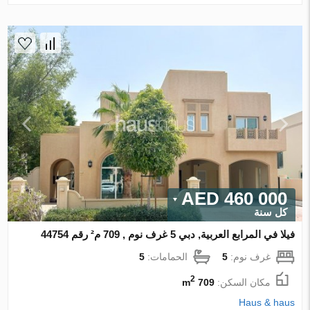
460 000 AED
كل سنة
فيلا في المرابع العربية, دبي 5 غرف نوم , 709 م² رقم 44754
غرف نوم:
5
الحمامات:
5
2
مكان السكن:
709 m
Haus & haus