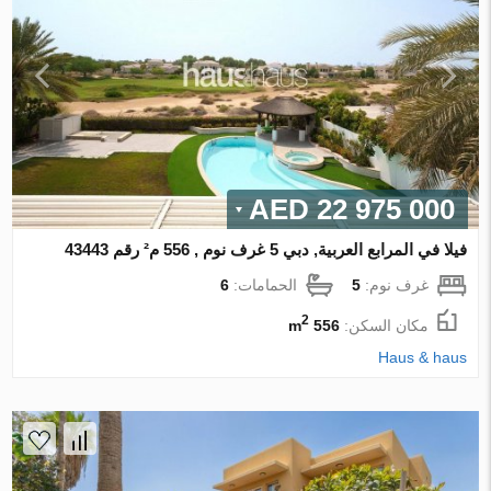
22 975 000 AED
فيلا في المرابع العربية, دبي 5 غرف نوم , 556 م² رقم 43443
غرف نوم:
5
الحمامات:
6
2
مكان السكن:
556 m
Haus & haus