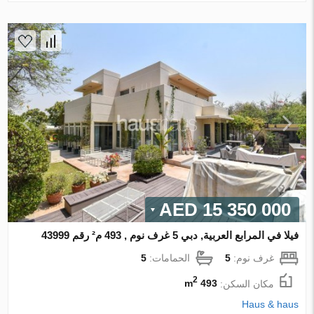
15 350 000 AED
فيلا في المرابع العربية, دبي 5 غرف نوم , 493 م² رقم 43999
غرف نوم:
5
الحمامات:
5
2
مكان السكن:
493 m
Haus & haus