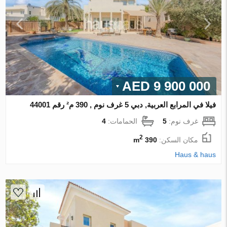
9 900 000 AED
فيلا في المرابع العربية, دبي 5 غرف نوم , 390 م² رقم 44001
غرف نوم:
5
الحمامات:
4
2
مكان السكن:
390 m
Haus & haus