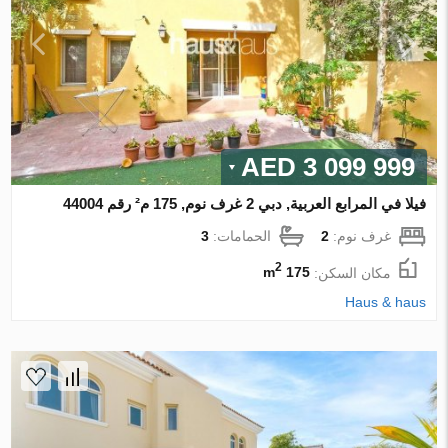
3 099 999 AED
فيلا في المرابع العربية, دبي 2 غرف نوم, 175 م² رقم 44004
غرف نوم:
2
الحمامات:
3
2
مكان السكن:
175 m
Haus & haus