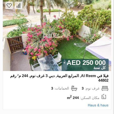
250 000 AED
كل سنة
فيلا في Al Reem, المرابع العربية, دبي 3 غرف نوم, 244 م² رقم
44802
غرف نوم:
3
الحمامات:
3
2
مكان السكن:
244 m
Haus & haus