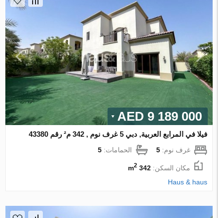
9 189 000 AED
فيلا في المرابع العربية, دبي 5 غرف نوم , 342 م² رقم 43380
غرف نوم:
5
الحمامات:
5
2
مكان السكن:
342 m
Haus & haus