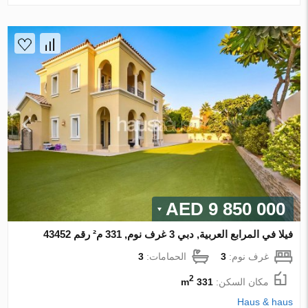
9 850 000 AED
فيلا في المرابع العربية, دبي 3 غرف نوم, 331 م² رقم 43452
غرف نوم:
3
الحمامات:
3
2
مكان السكن:
331 m
Haus & haus