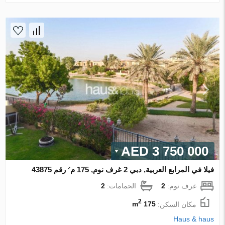
3 750 000 AED
فيلا في المرابع العربية, دبي 2 غرف نوم, 175 م² رقم 43875
غرف نوم:
2
الحمامات:
2
2
مكان السكن:
175 m
Haus & haus