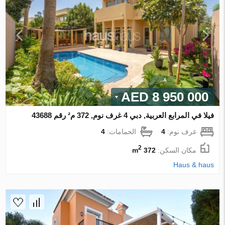
8 950 000 AED
فيلا في المرابع العربية, دبي 4 غرف نوم, 372 م² رقم 43688
غرف نوم:
4
الحمامات:
4
2
مكان السكن:
372 m
Haus & haus