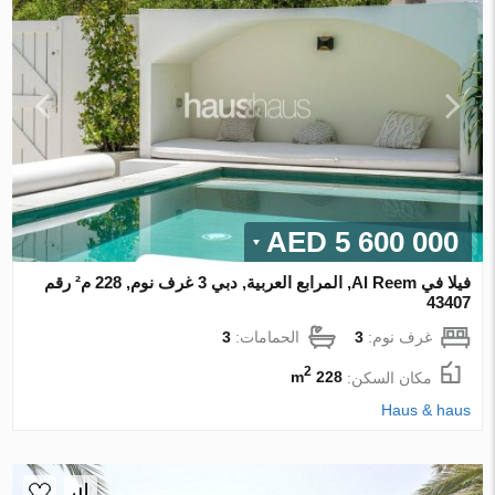
5 600 000 AED
فيلا في Al Reem, المرابع العربية, دبي 3 غرف نوم, 228 م² رقم
43407
غرف نوم:
3
الحمامات:
3
2
مكان السكن:
228 m
Haus & haus