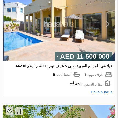
11 500 000 AED
فيلا في المرابع العربية, دبي 5 غرف نوم , 450 م² رقم 44230
غرف نوم:
5
الحمامات:
5
2
مكان السكن:
450 m
Haus & haus