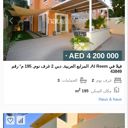
4 200 000 AED
فيلا في Al Reem, المرابع العربية, دبي 2 غرف نوم, 195 م² رقم
43849
غرف نوم:
2
الحمامات:
3
2
مكان السكن:
195 m
Haus & haus