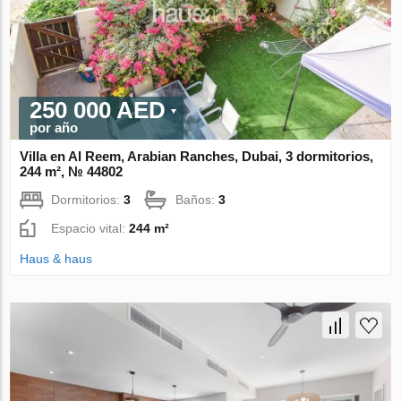
250 000 AED
por año
Villa en Al Reem, Arabian Ranches, Dubai, 3 dormitorios,
244 m², № 44802
Dormitorios:
3
Baños:
3
Espacio vital:
244 m²
Haus & haus