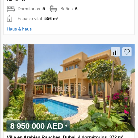
Dormitorios:
5
Baños:
6
Espacio vital:
556 m²
Haus & haus
8 950 000 AED
Villa en Arabian Ranches, Dubai, 4 dormitorios, 372 m²,