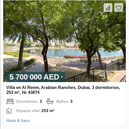
5 700 000 AED
Villa en Al Reem, Arabian Ranches, Dubai, 3 dormitorios,
253 m², № 43874
Dormitorios:
3
Baños:
3
Espacio vital:
253 m²
Haus & haus