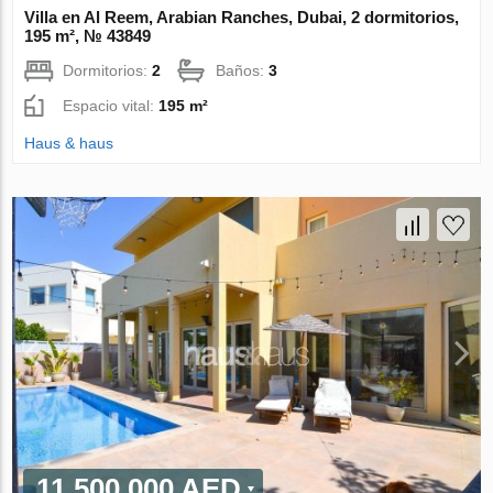
Villa en Al Reem, Arabian Ranches, Dubai, 2 dormitorios,
195 m², № 43849
Dormitorios:
2
Baños:
3
Espacio vital:
195 m²
Haus & haus
11 500 000 AED