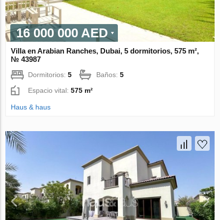
16 000 000 AED
Villa en Arabian Ranches, Dubai, 5 dormitorios, 575 m²,
№ 43987
Dormitorios:
5
Baños:
5
Espacio vital:
575 m²
Haus & haus