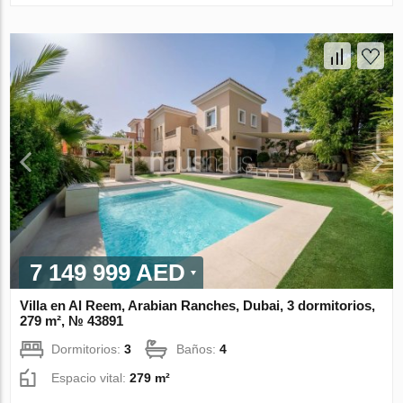
7 149 999 AED
Villa en Al Reem, Arabian Ranches, Dubai, 3 dormitorios,
279 m², № 43891
Dormitorios:
3
Baños:
4
Espacio vital:
279 m²