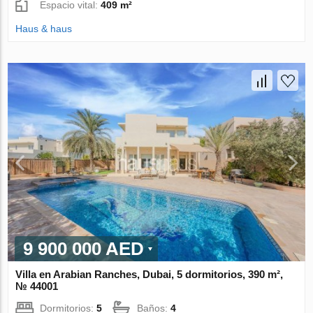
Espacio vital:
409 m²
Haus & haus
9 900 000 AED
Villa en Arabian Ranches, Dubai, 5 dormitorios, 390 m²,
№ 44001
Dormitorios:
5
Baños:
4