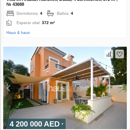
№ 43688
Dormitorios:
4
Baños:
4
Espacio vital:
372 m²
Haus & haus
4 200 000 AED