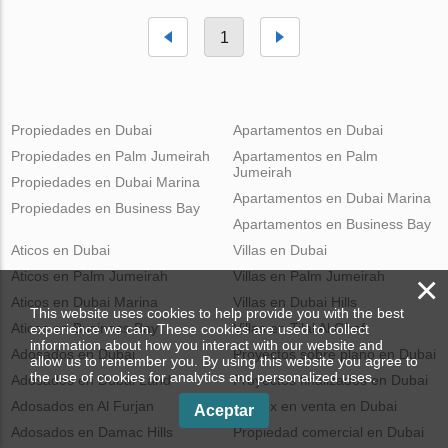
1
Propiedades en Dubai
Apartamentos en Dubai
Propiedades en Palm Jumeirah
Apartamentos en Palm
Jumeirah
Propiedades en Dubai Marina
Apartamentos en Dubai Marina
Propiedades en Business Bay
Apartamentos en Business Bay
Aticos en Dubai
Villas en Dubai
Aticos en Palm Jumeirah
Villas en Palm Jumeirah
×
Aticos en Dubai Marina
Villas en Dubai Hills
This website uses cookies to help provide you with the best
Aticos en Business Bay
Villas en Tilal Al Ghaf
experience we can. These cookies are used to collect
information about how you interact with our website and
Adosados en Dubai
Proyectos sobre plano en Dubai
allow us to remember you. By using this website you agree to
the use of cookies for analytics and personalized uses.
Adosados en Dubai Land
Proyectos finalizados en Dubai
Adosados en Al Furjan
Dúplex en venta en Dubai
Aceptar
Adosados en Damac Hills
Propiedad comercial en Dubai