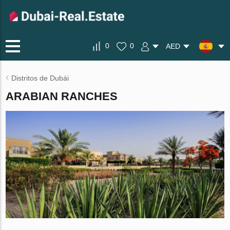
0
0
AED
Distritos de Dubái
ARABIAN RANCHES