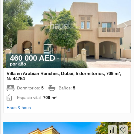
460 000 AED
por año
Villa en Arabian Ranches, Dubai, 5 dormitorios, 709 m²,
№ 44754
Dormitorios:
5
Baños:
5
Espacio vital:
709 m²
Haus & haus