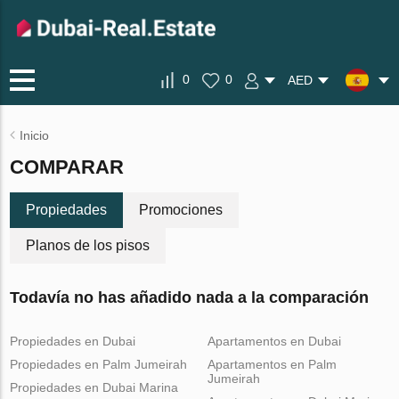
0
0
AED
Inicio
COMPARAR
Propiedades
Promociones
Planos de los pisos
Todavía no has añadido nada a la comparación
Propiedades en Dubai
Apartamentos en Dubai
Propiedades en Palm Jumeirah
Apartamentos en Palm
Jumeirah
Propiedades en Dubai Marina