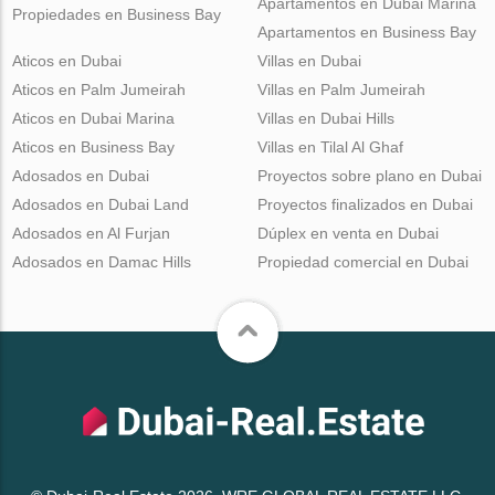
Apartamentos en Dubai Marina
Propiedades en Business Bay
Apartamentos en Business Bay
Aticos en Dubai
Villas en Dubai
Aticos en Palm Jumeirah
Villas en Palm Jumeirah
Aticos en Dubai Marina
Villas en Dubai Hills
Aticos en Business Bay
Villas en Tilal Al Ghaf
Adosados en Dubai
Proyectos sobre plano en Dubai
Adosados en Dubai Land
Proyectos finalizados en Dubai
Adosados en Al Furjan
Dúplex en venta en Dubai
Adosados en Damac Hills
Propiedad comercial en Dubai