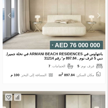
76 000 000 AED
بانتهاوس في ARMANI BEACH RESIDENCES في نخلة جميرا,
دبي 5 غرف نوم , 897.84 م² رقم 31214
غرف نوم:
5
الحمامات:
7
2
مكان السكن:
897.84 m
المسافة إلى البحر:
100 م