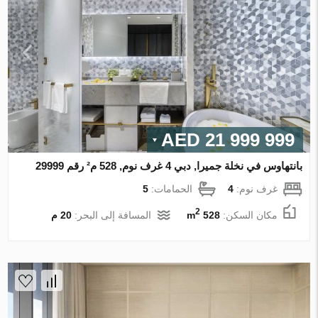
21 999 999 AED
بانتهاوس في نخلة جميرا, دبي 4 غرف نوم, 528 م² رقم 29999
غرف نوم:
4
الحمامات:
5
2
مكان السكن:
528 m
المسافة إلى البحر:
20 م