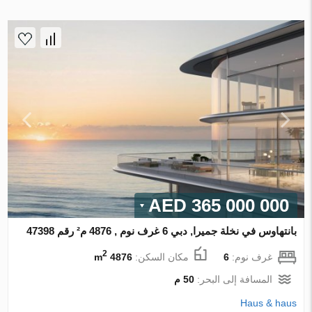
365 000 000 AED
بانتهاوس في نخلة جميرا, دبي 6 غرف نوم , 4876 م² رقم 47398
2
غرف نوم:
6
مكان السكن:
4876 m
المسافة إلى البحر:
50 م
Haus & haus