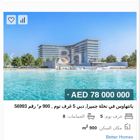
78 000 000 AED
بانتهاوس في نخلة جميرا, دبي 5 غرف نوم , 900 م² رقم 56993
غرف نوم:
5
الحمامات:
8
2
مكان السكن:
900 m
Better Homes