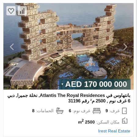
170 000 000 AED
بانتهاوس في Atlantis The Royal Residences, نخلة جميرا, دبي
6 غرف نوم , 2500 م² رقم 31196
غرف:
9
غرف نوم:
6
الحمامات:
8
2
مكان السكن:
2500 m
Irest Real Estate