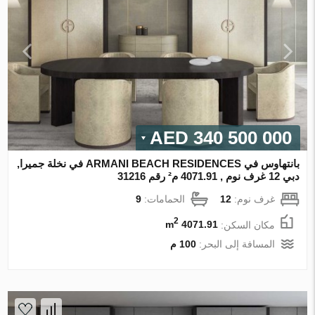
340 500 000 AED
بانتهاوس في ARMANI BEACH RESIDENCES في نخلة جميرا,
دبي 12 غرف نوم , 4071.91 م² رقم 31216
غرف نوم:
12
الحمامات:
9
2
مكان السكن:
4071.91 m
المسافة إلى البحر:
100 م