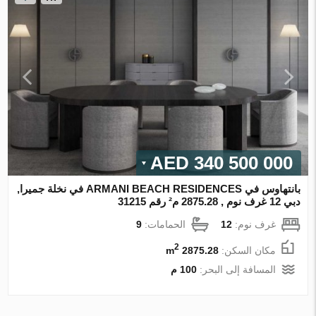
340 500 000 AED
بانتهاوس في ARMANI BEACH RESIDENCES في نخلة جميرا,
دبي 12 غرف نوم , 2875.28 م² رقم 31215
غرف نوم:
12
الحمامات:
9
2
مكان السكن:
2875.28 m
المسافة إلى البحر:
100 م