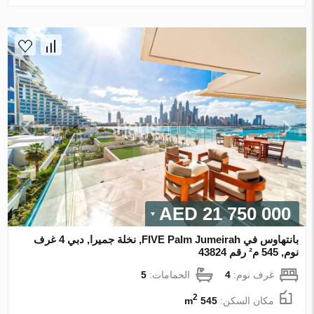
21 750 000 AED
بانتهاوس في FIVE Palm Jumeirah, نخلة جميرا, دبي 4 غرف
نوم, 545 م² رقم 43824
غرف نوم:
4
الحمامات:
5
2
مكان السكن:
545 m