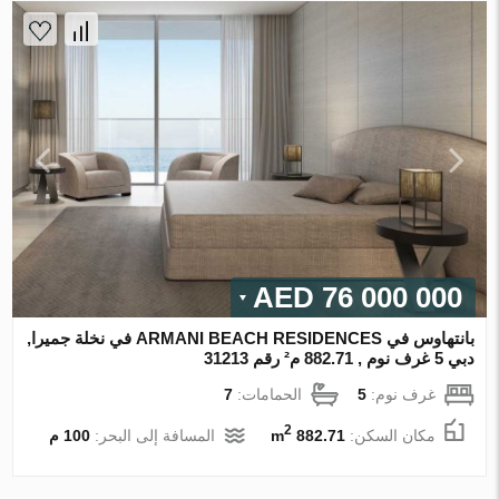
76 000 000 AED
بانتهاوس في ARMANI BEACH RESIDENCES في نخلة جميرا,
دبي 5 غرف نوم , 882.71 م² رقم 31213
غرف نوم:
5
الحمامات:
7
2
مكان السكن:
882.71 m
المسافة إلى البحر:
100 م