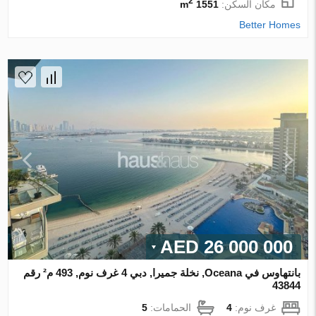
2
مكان السكن:
1551 m
Better Homes
26 000 000 AED
بانتهاوس في Oceana, نخلة جميرا, دبي 4 غرف نوم, 493 م² رقم
43844
غرف نوم:
4
الحمامات:
5