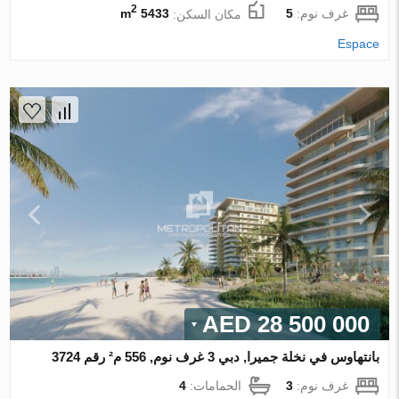
2
غرف نوم:
5
مكان السكن:
5433 m
Espace
28 500 000 AED
بانتهاوس في نخلة جميرا, دبي 3 غرف نوم, 556 م² رقم 3724
غرف نوم:
3
الحمامات:
4