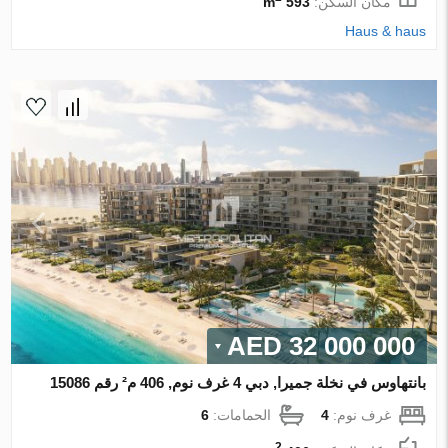
مكان السكن:
593 m
Haus & haus
32 000 000 AED
بانتهاوس في نخلة جميرا, دبي 4 غرف نوم, 406 م² رقم 15086
غرف نوم:
4
الحمامات:
6
2