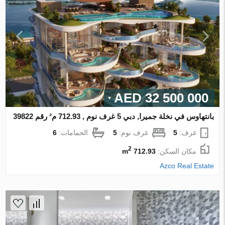
32 500 000 AED
بانتهاوس في نخلة جميرا, دبي 5 غرف نوم , 712.93 م² رقم 39822
غرف:
5
غرف نوم:
5
الحمامات:
6
2
مكان السكن:
712.93 m
Azco Real Estate