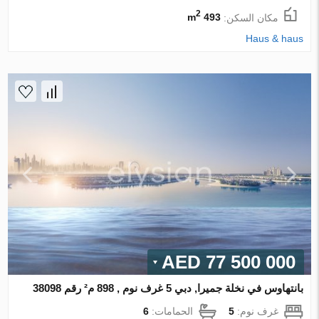
2
مكان السكن:
493 m
Haus & haus
77 500 000 AED
بانتهاوس في نخلة جميرا, دبي 5 غرف نوم , 898 م² رقم 38098
غرف نوم:
5
الحمامات:
6