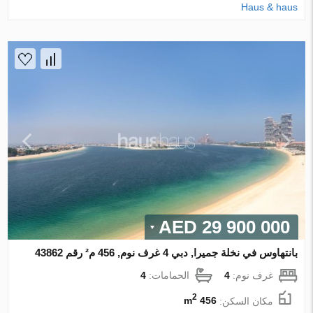
Haus & haus
29 900 000 AED
بانتهاوس في نخلة جميرا, دبي 4 غرف نوم, 456 م² رقم 43862
غرف نوم:
4
الحمامات:
4
2
مكان السكن:
456 m