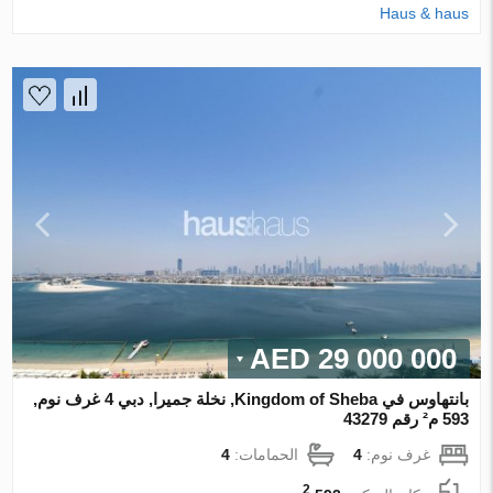
Haus & haus
29 000 000 AED
بانتهاوس في Kingdom of Sheba, نخلة جميرا, دبي 4 غرف نوم,
593 م² رقم 43279
غرف نوم:
4
الحمامات:
4
2