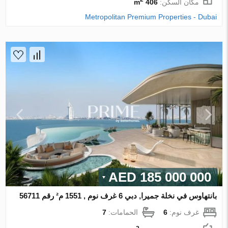
مكان السكن:
406 m
Metropolitan Premium Properties - Dubai
185 000 000 AED
بانتهاوس في نخلة جميرا, دبي 6 غرف نوم , 1551 م² رقم 56711
غرف نوم:
6
الحمامات:
7