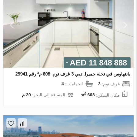
11 848 888 AED
بانتهاوس في نخلة جميرا, دبي 3 غرف نوم, 608 م² رقم 29941
غرف نوم:
3
الحمامات:
4
2
مكان السكن:
608 m
المسافة إلى البحر:
20 م