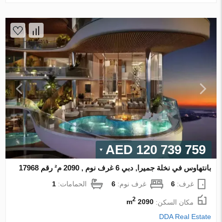
120 739 759 AED
بانتهاوس في نخلة جميرا, دبي 6 غرف نوم , 2090 م² رقم 17968
غرف:
6
غرف نوم:
6
الحمامات:
1
2
مكان السكن:
2090 m
DDA Real Estate