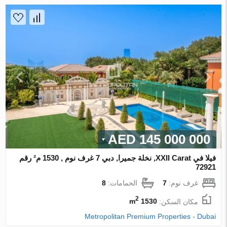
145 000 000 AED
فيلا في XXII Carat, نخلة جميرا, دبي 7 غرف نوم , 1530 م² رقم
72921
غرف نوم:
7
الحمامات:
8
2
مكان السكن:
1530 m
Metropolitan Premium Properties - Dubai