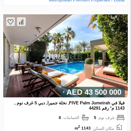
Metropolitan Premium Properties - Dubai
43 500 000 AED
فيلا في FIVE Palm Jumeirah, نخلة جميرا, دبي 5 غرف نوم ,
1143 م² رقم 44291
غرف نوم:
5
الحمامات:
6
2
مكان السكن:
1143 m