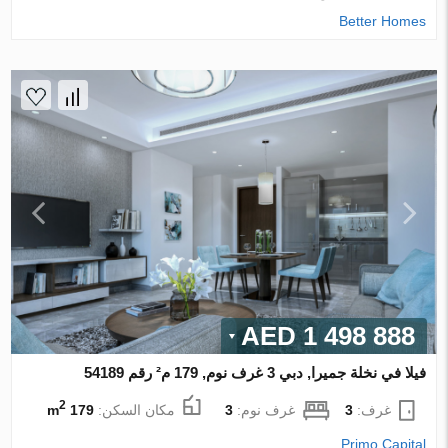
Better Homes
1 498 888 AED
فيلا في نخلة جميرا, دبي 3 غرف نوم, 179 م² رقم 54189
2
غرف:
3
غرف نوم:
3
مكان السكن:
179 m
Primo Capital