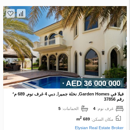
36 000 000 AED
فيلا في Garden Homes, نخلة جميرا, دبي 4 غرف نوم, 689 م²
رقم 37856
غرف نوم:
4
الحمامات:
5
2
مكان السكن:
689 m
Elysian Real Estate Broker