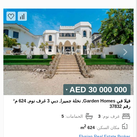
30 000 000 AED
فيلا في Garden Homes, نخلة جميرا, دبي 3 غرف نوم, 624 م²
رقم 37832
غرف نوم:
3
الحمامات:
5
2
مكان السكن:
624 m
Elysian Real Estate Broker