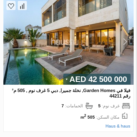
42 500 000 AED
فيلا في Garden Homes, نخلة جميرا, دبي 5 غرف نوم , 505 م²
رقم 44211
غرف نوم:
5
الحمامات:
7
2
مكان السكن:
505 m
Haus & haus