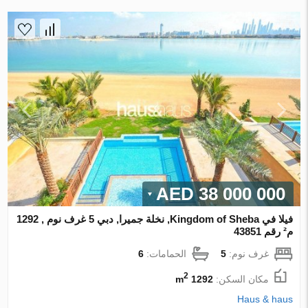
38 000 000 AED
فيلا في Kingdom of Sheba, نخلة جميرا, دبي 5 غرف نوم , 1292
م² رقم 43851
غرف نوم:
5
الحمامات:
6
2
مكان السكن:
1292 m
Haus & haus