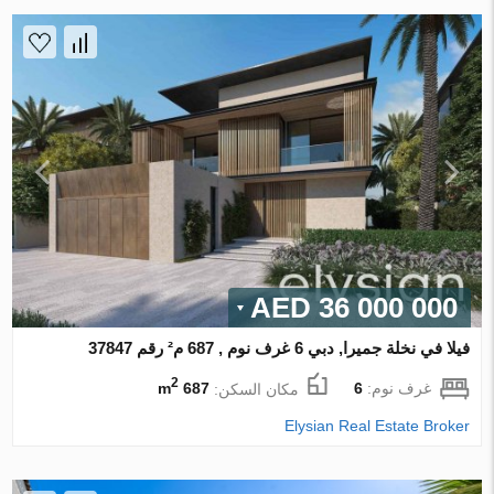
36 000 000 AED
فيلا في نخلة جميرا, دبي 6 غرف نوم , 687 م² رقم 37847
2
غرف نوم:
6
مكان السكن:
687 m
Elysian Real Estate Broker