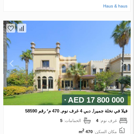
Haus & haus
17 800 000 AED
فيلا في نخلة جميرا, دبي 4 غرف نوم, 470 م² رقم 58590
غرف نوم:
4
الحمامات:
5
2
مكان السكن:
470 m