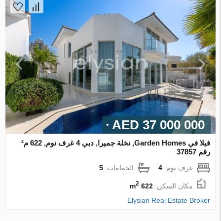
37 000 000 AED
فيلا في Garden Homes, نخلة جميرا, دبي 4 غرف نوم, 622 م²
رقم 37857
غرف نوم:
4
الحمامات:
5
2
مكان السكن:
622 m
Elysian Real Estate Broker