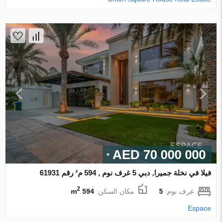
70 000 000 AED
فيلا في نخلة جميرا, دبي 5 غرف نوم , 594 م² رقم 61931
2
غرف نوم:
5
مكان السكن:
594 m
Espace