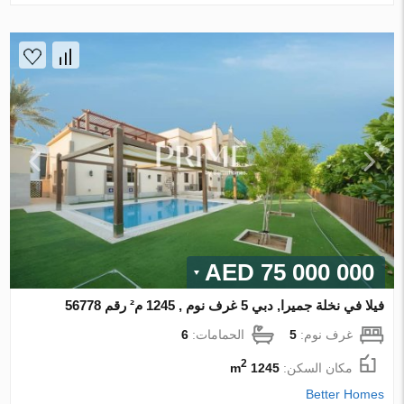
75 000 000 AED
فيلا في نخلة جميرا, دبي 5 غرف نوم , 1245 م² رقم 56778
غرف نوم:
5
الحمامات:
6
2
مكان السكن:
1245 m
Better Homes