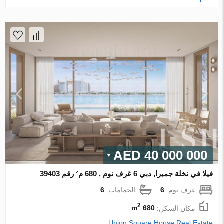
40 000 000 AED
فيلا في نخلة جميرا, دبي 6 غرف نوم , 680 م² رقم 39403
غرف نوم:
6
الحمامات:
6
2
مكان السكن:
680 m
Union Square House Real Estate