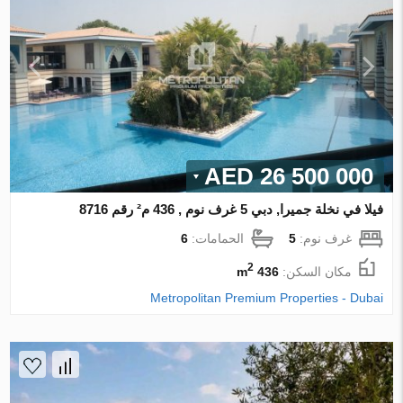
26 500 000 AED
فيلا في نخلة جميرا, دبي 5 غرف نوم , 436 م² رقم 8716
غرف نوم:
5
الحمامات:
6
2
مكان السكن:
436 m
Metropolitan Premium Properties - Dubai