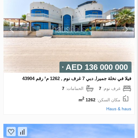
136 000 000 AED
فيلا في نخلة جميرا, دبي 7 غرف نوم , 1262 م² رقم 43904
غرف نوم:
7
الحمامات:
7
2
مكان السكن:
1262 m
Haus & haus