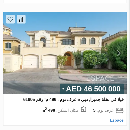
46 500 000 AED
فيلا في نخلة جميرا, دبي 5 غرف نوم , 496 م² رقم 61905
2
غرف نوم:
5
مكان السكن:
496 m
Espace