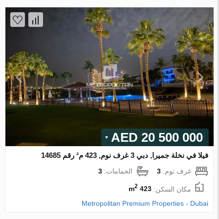
20 500 000 AED
فيلا في نخلة جميرا, دبي 3 غرف نوم, 423 م² رقم 14685
غرف نوم:
3
الحمامات:
3
2
مكان السكن:
423 m
Metropolitan Premium Properties - Dubai