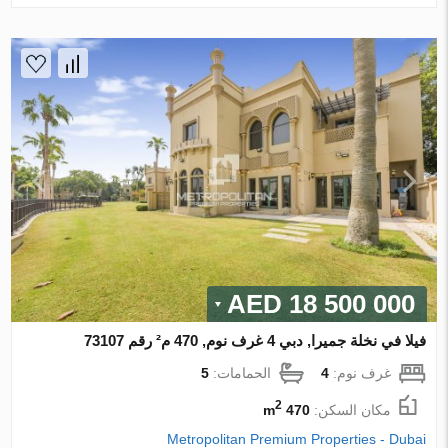
18 500 000 AED
فيلا في نخلة جميرا, دبي 4 غرف نوم, 470 م² رقم 73107
غرف نوم:
4
الحمامات:
5
2
مكان السكن:
470 m
Metropolitan Premium Properties - Dubai