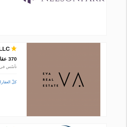
LLC
370 عقارات في 1 مدينة
تأسّس في 021
كلّ العقار