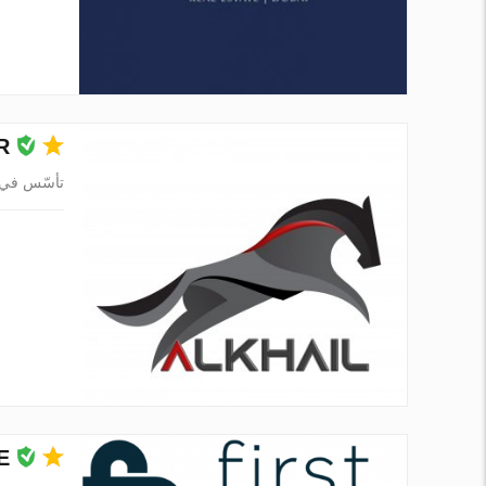
R
تأسّس في 006
E