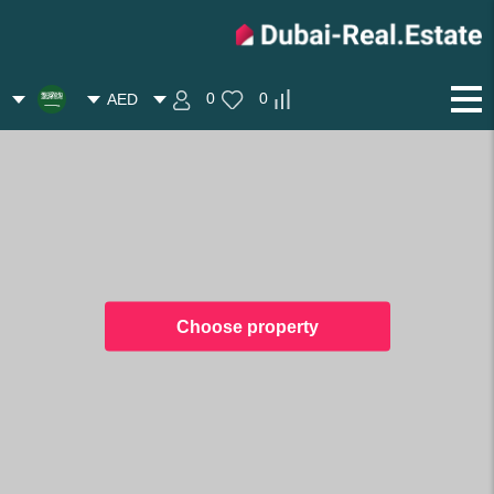
0
0
AED
Choose property