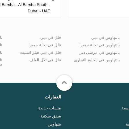
Al Barsha - Al Barsha South -
Dubai - UAE
بانتهاوس في دبي
فلل في دبي
تا
بانتهاوس في نخلة جميرا
فلل في نخلة جميرا
تا
بانتهاوس في مرسى دبي
فلل في دبي هيلز استيت
تا
بانتهاوس في الخليج التجاري
فلل في تلال الغاف
تا
هي
العقارات
يسية
منشآت جديدة
شقق سكنية
ة
بنتهاوس