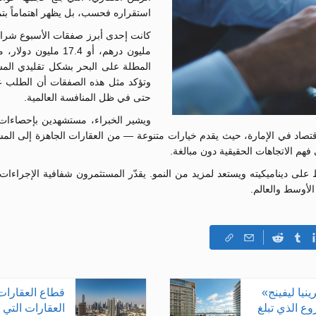
استقراره فحسب، بل يظهر اهتماماً بتم
مليون درهم، أو 7.4
المطلة على البحر بشكل تقليدي المشت
وتؤكد مثل هذه الصفقات أن الطلب على
حتى في ظل المنافسة العالمية.
ويشير الخبراء، مستشهدين بإحصاءات ا
اد في الإمارة، حيث يقدم خيارات متنوعة — من العقارات الجاهزة إلى المشاري
 فهم الاتجاهات الحقيقية دون مبالغة.
لى ديناميكيته ويستعد لمزيد من النمو. يقدّر المستثمرون شفافية الإجراءات و
الأوسط والعالم.
يا ليفينج»
قطاع العقارات
وع الذي تبلغ