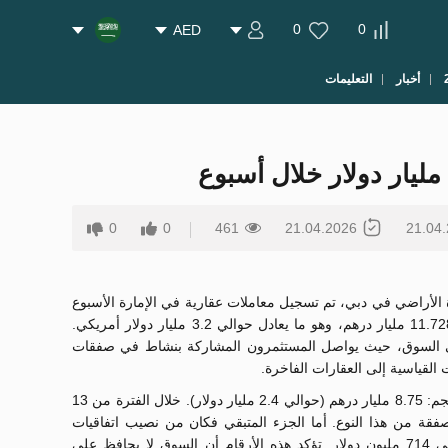
0
0
AED
أخبار
التعليمات
0
0
461
21.04.2026
21.04
رة الأراضي في دبي، تم تسجيل معاملات عقارية في الإمارة الأسبوع
الماضي بقيمة إجمالية بلغت حوالي 11.728 مليار درهم، وهو ما يعادل حوالي 3.2 مليار دولار أمريكي.
في السوق، حيث يواصل المستثمرون المشاركة بنشاط في صفقات
لقياسية إلى العقارات الفاخرة.
شكلت المبيعات الحصة الأكبر من الحجم: 8.75 مليار درهم (حوالي 2.4 مليار دولار). خلال الفترة من 13
 17 أبريل، سجل الخبراء 3068 صفقة من هذا النوع. أما الجزء المتبقي فكان من نصيب اتفاقيات
الرهن العقاري، التي بلغ حجمها حوالي 714 مليون دولار. تؤكد هذه الأرقام أن السوق لا يحافظ على