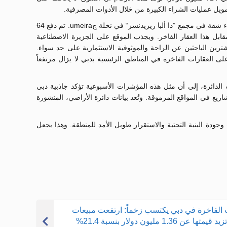
ويل عمليات الشراء الكبيرة من خلال الأدوات المصرفية.
كانت إحدى أبرز صفقات الأسبوع شراء شقة في مجمع ”ذا ألبا ريزيدنسز“ في نخلة جumeira. تم دفع 64
1 مليون دولار، مقابل هذا العقار الفاخر. ويجذب الموقع على الجزيرة الاصطناعية
رين الباحثين عن الراحة والموثوقية الاستثمارية على حد سواء.
 العقارات الفاخرة في المناطق الرئيسية بدبي لا يزال مرتفعاً
لدائرة، إلى أن مثل هذه المؤشرات الأسبوعية تؤكد جاذبية دبي
ع في المواقع المرموقة. وتُعد بيانات دائرة الأراضي، المنشورة
جودة البنية التحتية والاستقرار طويل الأمد للمنطقة. وهذا يجعل
 الفاخرة في دبي يكتسب زخماً: ارتفعت مبيعات
العقارات التي تزيد قيمتها عن 1.36 مليون دولار بنسبة 21.4%