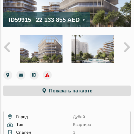
ID59915
22 133 855 AED
Показать на карте
Город
Дубай
Тип
Квартира
Спален
3