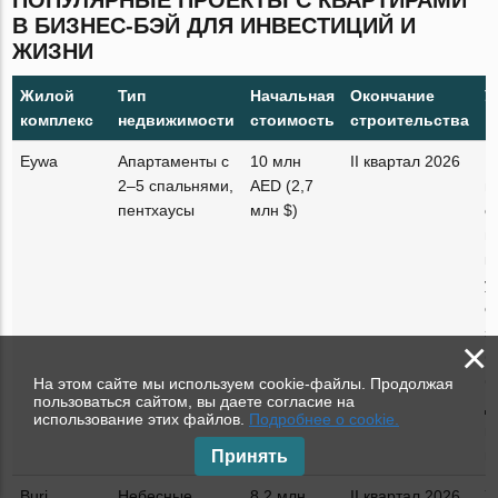
ПОПУЛЯРНЫЕ ПРОЕКТЫ С КВАРТИРАМИ
В БИЗНЕС-БЭЙ ДЛЯ ИНВЕСТИЦИЙ И
ЖИЗНИ
Жилой
Тип
Начальная
Окончание
У
комплекс
недвижимости
стоимость
строительства
Eywa
Апартаменты с
10 млн
II квартал 2026
К
2–5 спальнями,
AED (2,7
п
пентхаусы
млн $)
о
п
к
у
с
з
×
б
б
На этом сайте мы используем cookie-файлы. Продолжая
пользоваться сайтом, вы даете согласие на
д
использование этих файлов.
Подробнее о cookie.
к
к
Принять
Burj
Небесные
8,2 млн
II квартал 2026
У