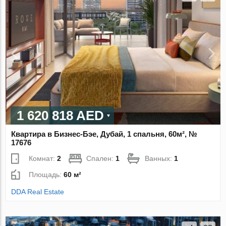
1 620 818 AED
Квартира в Бизнес-Бэе, Дубай, 1 спальня, 60м², №
17676
Комнат:
2
Спален:
1
Ванных:
1
Площадь:
60 м²
DDA Real Estate