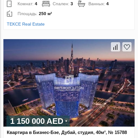
Комнат:
4
Спален:
3
Ванных:
4
Площадь:
250 м²
TEKCE Real Estate
1 150 000 AED
Квартира в Бизнес-Бэе, Дубай, студия, 40м², № 15788