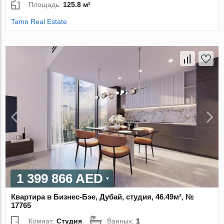
Площадь:
125.8 м²
Tamn Real Estate
1 399 866 AED
Квартира в Бизнес-Бэе, Дубай, студия, 46.49м², №
17765
Комнат:
Студия
Ванных:
1