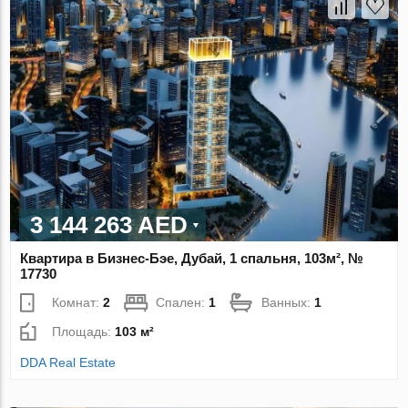
3 144 263 AED
Квартира в Бизнес-Бэе, Дубай, 1 спальня, 103м², №
17730
Комнат:
2
Спален:
1
Ванных:
1
Площадь:
103 м²
DDA Real Estate