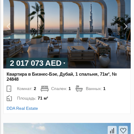
2 017 073 AED
Квартира в Бизнес-Бэе, Дубай, 1 спальня, 71м², №
24848
Комнат:
2
Спален:
1
Ванных:
1
Площадь:
71 м²
DDA Real Estate