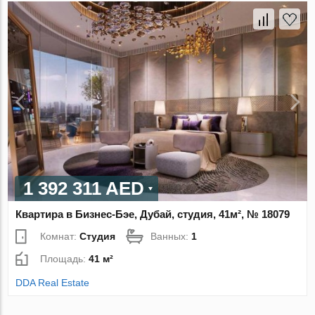
1 392 311 AED
Квартира в Бизнес-Бэе, Дубай, студия, 41м², № 18079
Комнат:
Студия
Ванных:
1
Площадь:
41 м²
DDA Real Estate