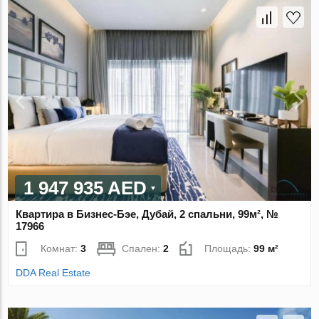
1 947 935 AED
Квартира в Бизнес-Бэе, Дубай, 2 спальни, 99м², №
17966
Комнат:
3
Спален:
2
Площадь:
99 м²
DDA Real Estate