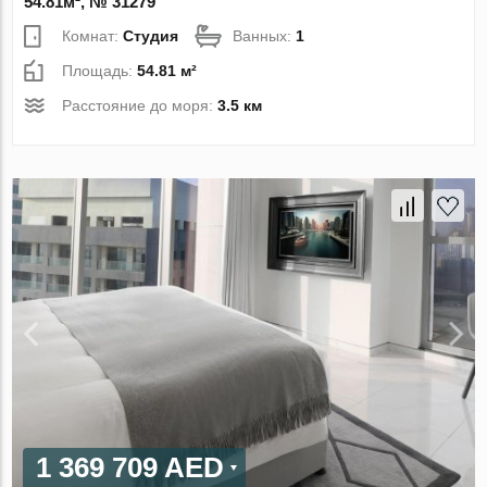
54.81м², № 31279
Комнат:
Студия
Ванных:
1
Площадь:
54.81 м²
Расстояние до моря:
3.5 км
1 369 709 AED