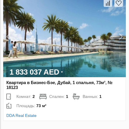
1 833 037 AED
Квартира в Бизнес-Бэе, Дубай, 1 спальня, 73м², №
18123
Комнат:
2
Спален:
1
Ванных:
1
Площадь:
73 м²
DDA Real Estate