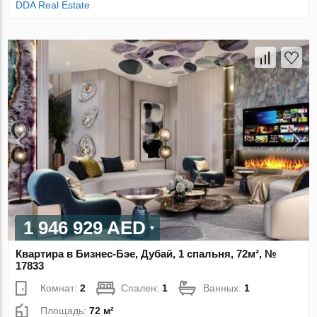
DDA Real Estate
1 946 929 AED
Квартира в Бизнес-Бэе, Дубай, 1 спальня, 72м², №
17833
Комнат:
2
Спален:
1
Ванных:
1
Площадь:
72 м²