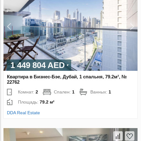
1 449 804 AED
Квартира в Бизнес-Бэе, Дубай, 1 спальня, 79.2м², №
22762
Комнат:
2
Спален:
1
Ванных:
1
Площадь:
79.2 м²
DDA Real Estate