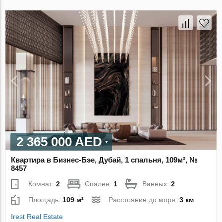
2 365 000 AED
Квартира в Бизнес-Бэе, Дубай, 1 спальня, 109м², №
8457
Комнат:
2
Спален:
1
Ванных:
2
Площадь:
109 м²
Расстояние до моря:
3 км
Irest Real Estate