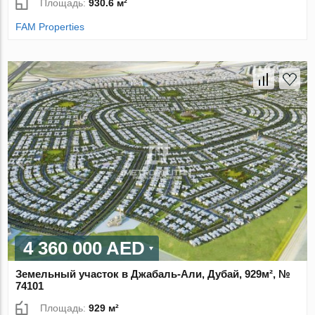
Площадь:
930.6 м²
FAM Properties
4 360 000 AED
Земельный участок в Джабаль-Али, Дубай, 929м², №
74101
Площадь:
929 м²