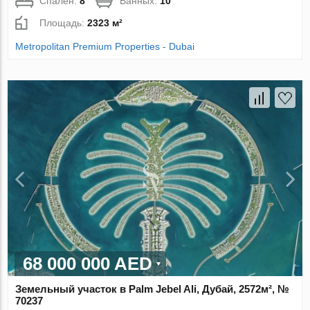
Спален:
8
Ванных:
10
Площадь:
2323 м²
Metropolitan Premium Properties - Dubai
68 000 000 AED
Земельный участок в Palm Jebel Ali, Дубай, 2572м², №
70237