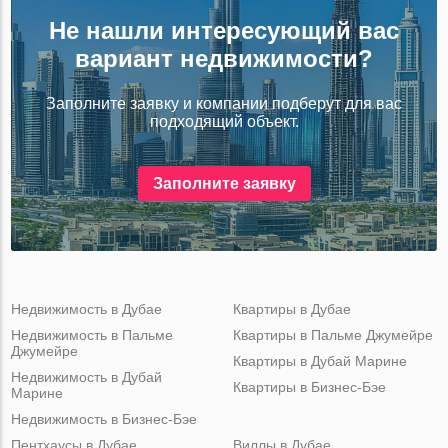
Не нашли интересующий вас
вариант недвижимости?
Заполните заявку и компании подберут для вас
подходящий объект.
Заполните заявку
Недвижимость в Дубае
Квартиры в Дубае
Недвижимость в Пальме
Квартиры в Пальме Джумейре
Джумейре
Квартиры в Дубай Марине
Недвижимость в Дубай
Квартиры в Бизнес-Бэе
Марине
Недвижимость в Бизнес-Бэе
Пентхаусы в Дубае
Виллы в Дубае