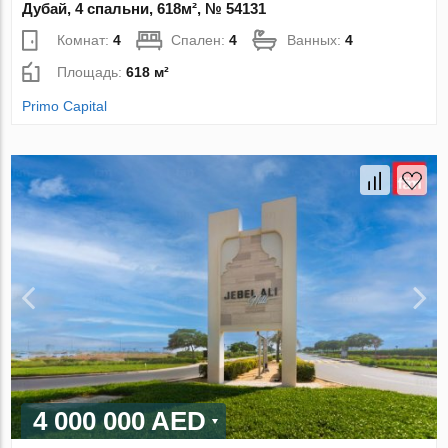
Дубай, 4 спальни, 618м², № 54131
Комнат:
4
Спален:
4
Ванных:
4
Площадь:
618 м²
Primo Capital
4 000 000 AED