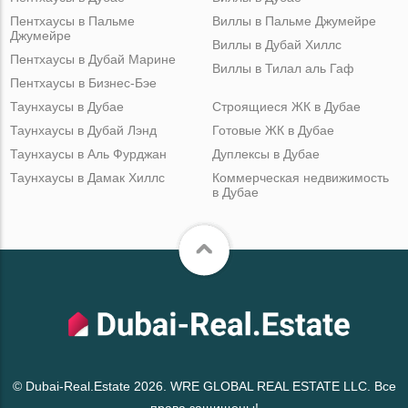
Пентхаусы в Пальме
Виллы в Пальме Джумейре
Джумейре
Виллы в Дубай Хиллс
Пентхаусы в Дубай Марине
Виллы в Тилал аль Гаф
Пентхаусы в Бизнес-Бэе
Таунхаусы в Дубае
Строящиеся ЖК в Дубае
Таунхаусы в Дубай Лэнд
Готовые ЖК в Дубае
Таунхаусы в Аль Фурджан
Дуплексы в Дубае
Таунхаусы в Дамак Хиллс
Коммерческая недвижимость
в Дубае
© Dubai-Real.Estate 2026. WRE GLOBAL REAL ESTATE LLC. Все
права защищены!