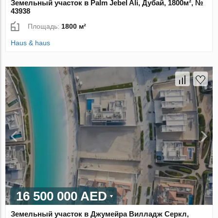
Земельный участок в Palm Jebel Ali, Дубай, 1800м², №
43938
Площадь:
1800 м²
Haus & haus
16 500 000 AED
Земельный участок в Джумейра Вилладж Серкл,