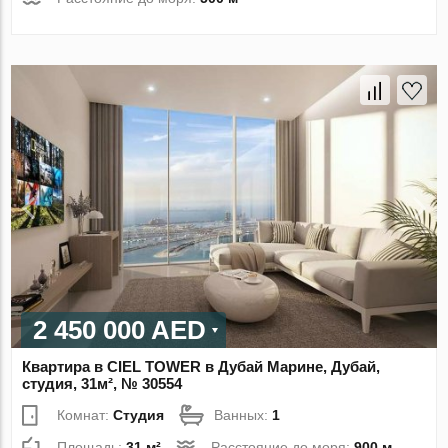
2 450 000 AED
Квартира в CIEL TOWER в Дубай Марине, Дубай,
студия, 31м², № 30554
Комнат:
Студия
Ванных:
1
Площадь:
31 м²
Расстояние до моря:
900 м