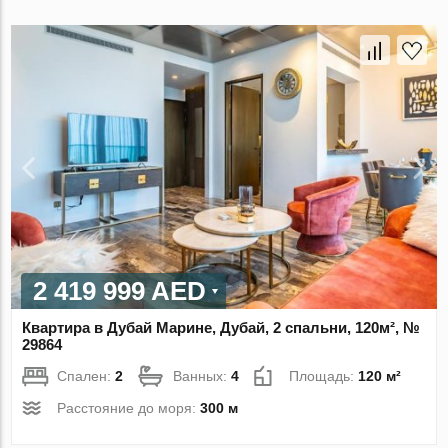
2 419 999 AED
Квартира в Дубай Марине, Дубай, 2 спальни, 120м², №
29864
Спален:
2
Ванных:
4
Площадь:
120 м²
Расстояние до моря:
300 м