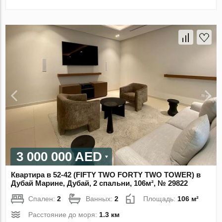
3 000 000 AED
Квартира в 52-42 (FIFTY TWO FORTY TWO TOWER) в
Дубай Марине, Дубай, 2 спальни, 106м², № 29822
Спален:
2
Ванных:
2
Площадь:
106 м²
Расстояние до моря:
1.3 км