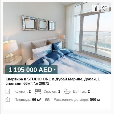
1 195 000 AED
Квартира в STUDIO ONE в Дубай Марине, Дубай, 1
спальня, 66м², № 29871
Комнат:
2
Спален:
1
Ванных:
2
Площадь:
66 м²
Расстояние до моря:
500 м