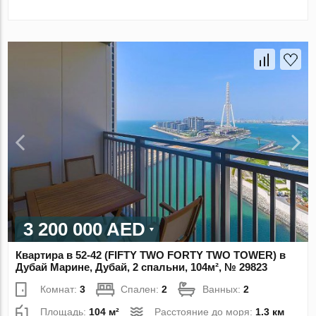
3 200 000 AED
Квартира в 52-42 (FIFTY TWO FORTY TWO TOWER) в
Дубай Марине, Дубай, 2 спальни, 104м², № 29823
Комнат:
3
Спален:
2
Ванных:
2
Площадь:
104 м²
Расстояние до моря:
1.3 км