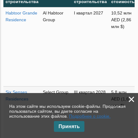
строительства
строительства
стоимость
Habtoor Grande
Al Habtoor
I квартал 2027
10,52 млн
Residence
Group
AED (2,86
млн $)
Six Senses
Select Group
III квартал 2028
5,8 млн
×
Residences
AED (1,6
млн $)
На этом сайте мы используем cookie-файлы. Продолжая
пользоваться сайтом, вы даете согласие на
использование этих файлов.
Подробнее о cookie.
Принять