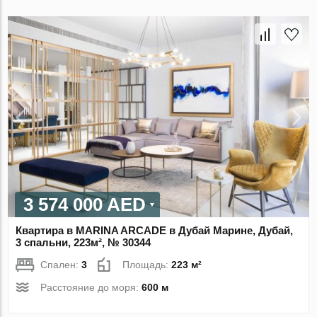
3 574 000 AED
Квартира в MARINA ARCADE в Дубай Марине, Дубай,
3 спальни, 223м², № 30344
Спален:
3
Площадь:
223 м²
Расстояние до моря:
600 м