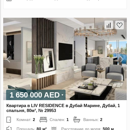
1 650 000 AED
Квартира в LIV RESIDENCE в Дубай Марине, Дубай, 1
спальня, 80м², № 29953
Комнат:
2
Спален:
1
Ванных:
2
Площадь:
80 м²
Расстояние до моря:
500 м