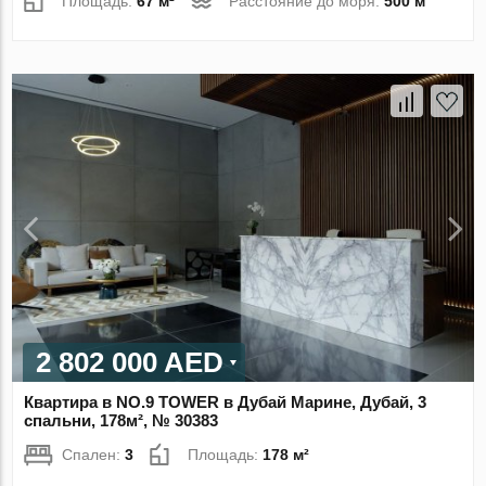
Площадь:
67 м²
Расстояние до моря:
500 м
2 802 000 AED
Квартира в NO.9 TOWER в Дубай Марине, Дубай, 3
спальни, 178м², № 30383
Спален:
3
Площадь:
178 м²