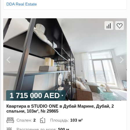
DDA Real Estate
1 715 000 AED
Квартира в STUDIO ONE в Дубай Марине, Дубай, 2
спальни, 103м², № 29865
Спален:
2
Площадь:
103 м²
Расстояние до моря:
500 м