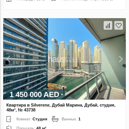
1 450 000 AED
Квартира в Silverene, Дубай Марина, Дубай, студия,
48м², № 43738
Комнат:
Студия
Ванных:
1
Площадь:
48 м²