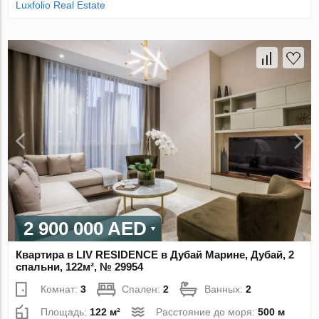
Luxfolio Real Estate
2 900 000 AED
Квартира в LIV RESIDENCE в Дубай Марине, Дубай, 2
спальни, 122м², № 29954
Комнат:
3
Спален:
2
Ванных:
2
Площадь:
122 м²
Расстояние до моря:
500 м