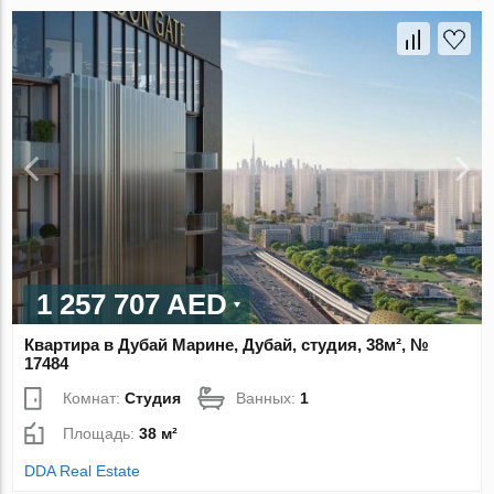
1 257 707 AED
Квартира в Дубай Марине, Дубай, студия, 38м², №
17484
Комнат:
Студия
Ванных:
1
Площадь:
38 м²
DDA Real Estate