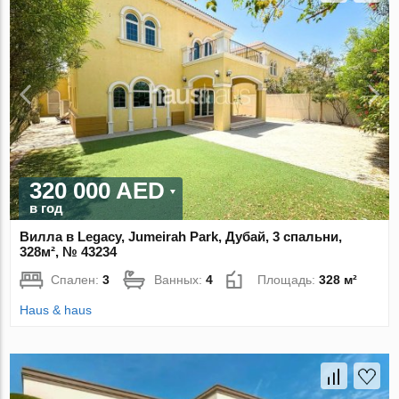
320 000 AED
в год
Вилла в Legacy, Jumeirah Park, Дубай, 3 спальни,
328м², № 43234
Спален:
3
Ванных:
4
Площадь:
328 м²
Haus & haus