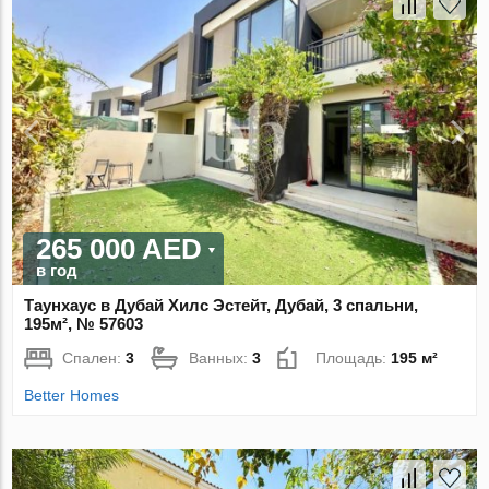
265 000 AED
в год
Таунхаус в Дубай Хилс Эстейт, Дубай, 3 спальни,
195м², № 57603
Спален:
3
Ванных:
3
Площадь:
195 м²
Better Homes