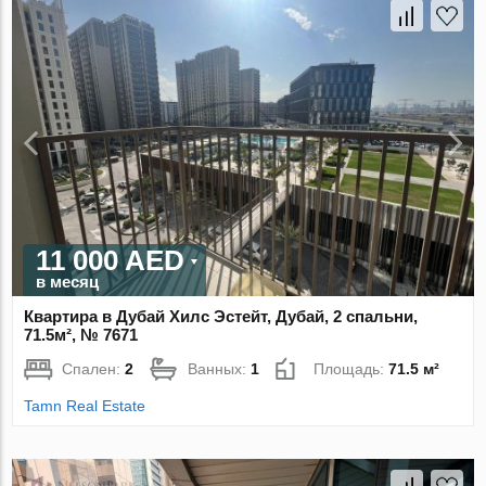
11 000 AED
в месяц
Квартира в Дубай Хилс Эстейт, Дубай, 2 спальни,
71.5м², № 7671
Спален:
2
Ванных:
1
Площадь:
71.5 м²
Tamn Real Estate