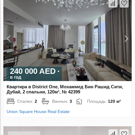
240 000 AED
в год
Квартира в District One, Мохаммед Бин Рашид Сити,
Дубай, 2 спальни, 120м², № 42399
Спален:
2
Ванных:
3
Площадь:
120 м²
Union Square House Real Estate