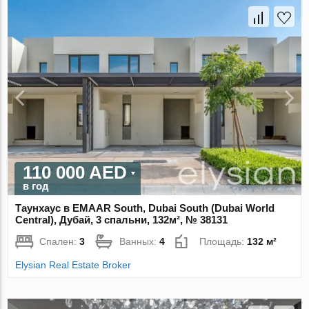
110 000 AED
в год
Таунхаус в EMAAR South, Dubai South (Dubai World
Central), Дубай, 3 спальни, 132м², № 38131
Спален:
3
Ванных:
4
Площадь:
132 м²
Elysian Real Estate Broker