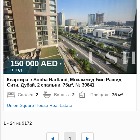
150 000 AED
в год
Квартира в Sobha Hartland, Мохаммед Бин Рашид
Сити, Дубай, 2 спальни, 75м², № 39641
Спален:
2
Ванных:
2
Площадь:
75 м²
Union Square House Real Estate
1 - 24 из 9172
1