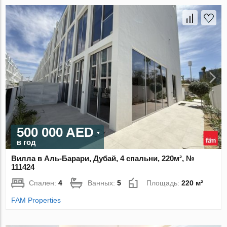
500 000 AED
в год
Вилла в Аль-Барари, Дубай, 4 спальни, 220м², №
111424
Спален:
4
Ванных:
5
Площадь:
220 м²
FAM Properties