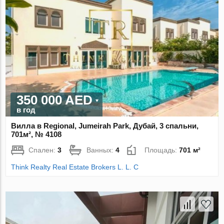
350 000 AED
в год
Вилла в Regional, Jumeirah Park, Дубай, 3 спальни,
701м², № 4108
Спален:
3
Ванных:
4
Площадь:
701 м²
Think Realty Real Estate Brokers L. L. C