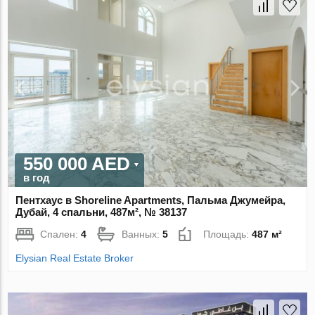
550 000 AED
в год
Пентхаус в Shoreline Apartments, Пальма Джумейра,
Дубай, 4 спальни, 487м², № 38137
Спален:
4
Ванных:
5
Площадь:
487 м²
Elysian Real Estate Broker