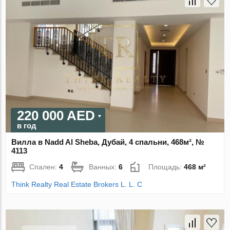
220 000 AED
в год
Вилла в Nadd Al Sheba, Дубай, 4 спальни, 468м², №
4113
Спален:
4
Ванных:
6
Площадь:
468 м²
Think Realty Real Estate Brokers L. L. C