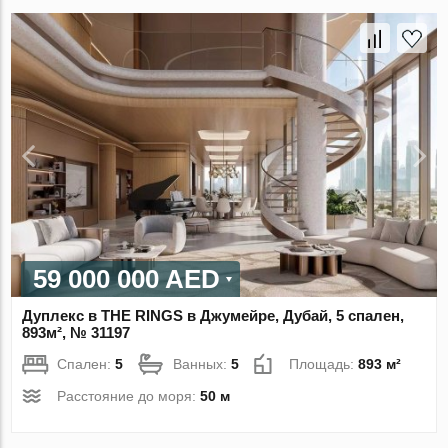
59 000 000 AED
Дуплекс в THE RINGS в Джумейре, Дубай, 5 спален,
893м², № 31197
Спален:
5
Ванных:
5
Площадь:
893 м²
Расстояние до моря:
50 м