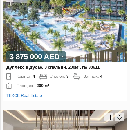
3 875 000 AED
Дуплекс в Дубае, 3 спальни, 200м², № 38611
Комнат:
4
Спален:
3
Ванных:
4
Площадь:
200 м²
TEKCE Real Estate