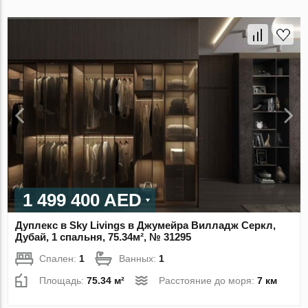
1 499 400 AED
Дуплекс в Sky Livings в Джумейра Вилладж Серкл,
Дубай, 1 спальня, 75.34м², № 31295
Спален:
1
Ванных:
1
Площадь:
75.34 м²
Расстояние до моря:
7 км