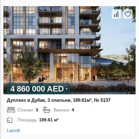
4 860 000 AED
Дуплекс в Дубае, 3 спальни, 189.61м², № 5137
Спален:
3
Ванных:
4
Площадь:
189.61 м²
Lazudi