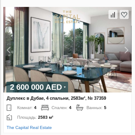
2 600 000 AED
Дуплекс в Дубае, 4 спальни, 2583м², № 37359
Комнат:
4
Спален:
4
Ванных:
5
Площадь:
2583 м²
The Capital Real Estate