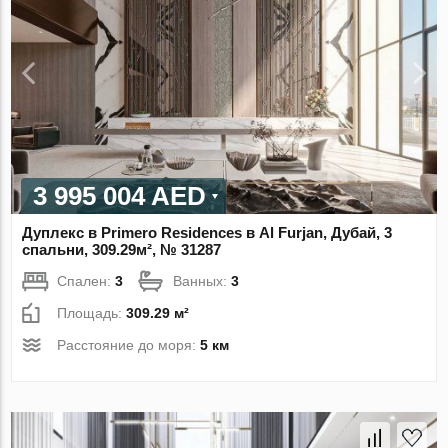
3 995 004 AED
Дуплекс в Primero Residences в Al Furjan, Дубай, 3
спальни, 309.29м², № 31287
Спален:
3
Ванных:
3
Площадь:
309.29 м²
Расстояние до моря:
5 км