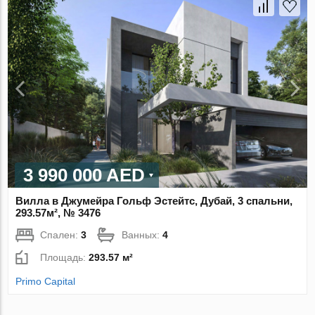
3 990 000 AED
Вилла в Джумейра Гольф Эстейтс, Дубай, 3 спальни,
293.57м², № 3476
Спален:
3
Ванных:
4
Площадь:
293.57 м²
Primo Capital