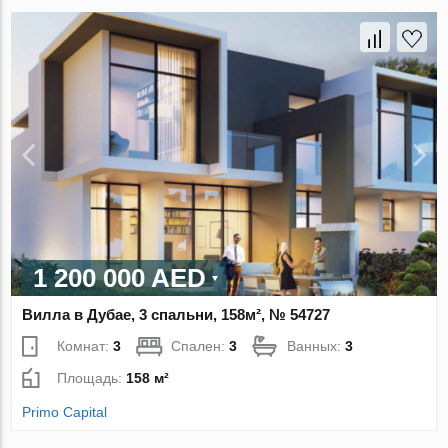
1 200 000 AED
Вилла в Дубае, 3 спальни, 158м², № 54727
Комнат:
3
Спален:
3
Ванных:
3
Площадь:
158 м²
Primo Capital