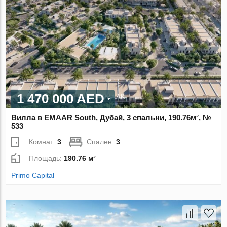
1 470 000 AED
Вилла в EMAAR South, Дубай, 3 спальни, 190.76м², №
533
Комнат:
3
Спален:
3
Площадь:
190.76 м²
Primo Capital