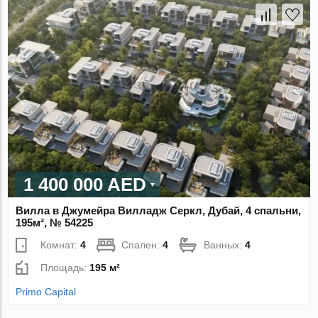
1 400 000 AED
Вилла в Джумейра Вилладж Серкл, Дубай, 4 спальни,
195м², № 54225
Комнат:
4
Спален:
4
Ванных:
4
Площадь:
195 м²
Primo Capital