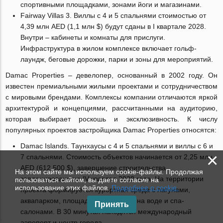
спортивными площадками, зонами йоги и магазинами.
Fairway Villas 3. Виллы с 4 и 5 спальнями стоимостью от
4,39 млн AED (1,1 млн $) будут сданы в I квартале 2028.
Внутри – кабинеты и комнаты для прислуги.
Инфраструктура в жилом комплексе включает гольф-
лаундж, беговые дорожки, парки и зоны для мероприятий.
Damac Properties – девелопер, основанный в 2002 году. Он
известен премиальными жилыми проектами и сотрудничеством
с мировыми брендами. Комплексы компании отличаются яркой
архитектурой и концепциями, рассчитанными на аудиторию,
которая выбирает роскошь и эксклюзивность. К числу
популярных проектов застройщика Damac Properties относятся:
Damac Islands. Таунхаусы с 4 и 5 спальнями и виллы с 6 и
×
7 спальнями. Стоимость объектов начинается от 2,25 млн
AED (612 500 $), завершение строительства
На этом сайте мы используем cookie-файлы. Продолжая
запланировано на IV квартал 2028 года. На территории
пользоваться сайтом, вы даете согласие на
использование этих файлов.
Подробнее о cookie.
проекта формируется курортная среда с лагунами,
аквапарком, площадками для йоги на воде и спа-
Принять
салонами. В 30 минутах находятся международный
аэропорт и центр города.