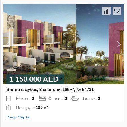
1 150 000 AED
Вилла в Дубае, 3 спальни, 195м², № 54731
Комнат:
3
Спален:
3
Ванных:
3
Площадь:
195 м²
Primo Capital