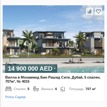
14 900 000 AED
Вилла в Мохаммед Бин Рашид Сити, Дубай, 5 спален,
707м², № 4015
Спален:
5
Ванных:
6
Площадь:
707 м²
Primo Capital