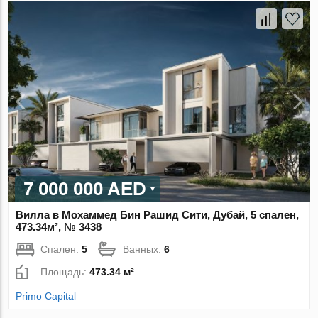
7 000 000 AED
Вилла в Мохаммед Бин Рашид Сити, Дубай, 5 спален,
473.34м², № 3438
Спален:
5
Ванных:
6
Площадь:
473.34 м²
Primo Capital