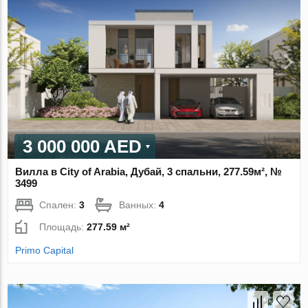
3 000 000 AED
Вилла в City of Arabia, Дубай, 3 спальни, 277.59м², №
3499
Спален:
3
Ванных:
4
Площадь:
277.59 м²
Primo Capital