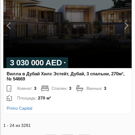
3 030 000 AED
Вилла в Дубай Хилс Эстейт, Дубай, 3 спальни, 270м²,
№ 54669
Комнат:
3
Спален:
3
Ванных:
3
Площадь:
270 м²
Primo Capital
1 - 24 из 3281