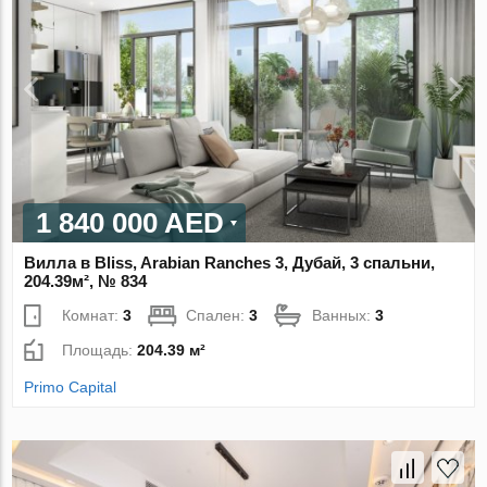
1 840 000 AED
Вилла в Bliss, Arabian Ranches 3, Дубай, 3 спальни,
204.39м², № 834
Комнат:
3
Спален:
3
Ванных:
3
Площадь:
204.39 м²
Primo Capital