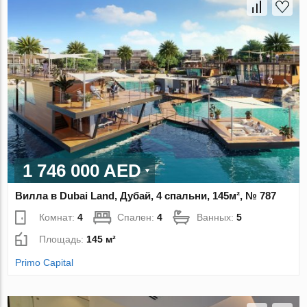
1 746 000 AED
Вилла в Dubai Land, Дубай, 4 спальни, 145м², № 787
Комнат:
4
Спален:
4
Ванных:
5
Площадь:
145 м²
Primo Capital