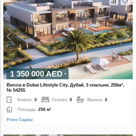
1 350 000 AED
Вилла в Dubai Lifestyle City, Дубай, 3 спальни, 256м²,
№ 54255
Комнат:
3
Спален:
3
Ванных:
3
Площадь:
256 м²
Primo Capital