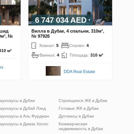
6 747 034 AED
ашид
Вилла в Дубае, 4 спальни, 310м²,
0м², №
№ 97926
Комнат:
5
Спален:
4
310 м²
Ванных:
4
Площадь:
310 м²
es
DDA Real Estate
аунхаусы в Дубае
Строящиеся ЖК в Дубае
аунхаусы в Дубай Лэнд
Готовые ЖК в Дубае
аунхаусы в Аль Фурджан
Дуплексы в Дубае
аунхаусы в Дамак Хиллс
Коммерческая
недвижимость в Дубае