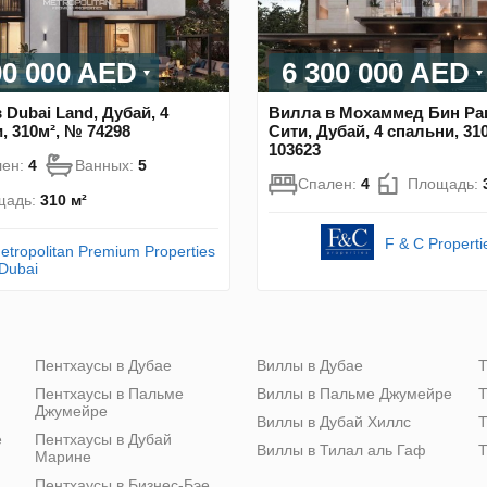
00 000 AED
6 300 000 AED
 Dubai Land, Дубай, 4
Вилла в Мохаммед Бин Р
, 310м², № 74298
Сити, Дубай, 4 спальни, 31
103623
лен:
4
Ванных:
5
Спален:
4
Площадь:
щадь:
310 м²
F & C Properti
etropolitan Premium Properties
 Dubai
Пентхаусы в Дубае
Виллы в Дубае
Т
Пентхаусы в Пальме
Виллы в Пальме Джумейре
Т
Джумейре
Виллы в Дубай Хиллс
Т
е
Пентхаусы в Дубай
Виллы в Тилал аль Гаф
Т
Марине
Пентхаусы в Бизнес-Бэе