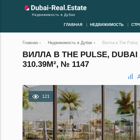
Недвижимость в Дубае
ГЛАВНАЯ
НЕДВИЖИМОСТЬ
СТР
Главная
›
Недвижимость в Дубае
›
Вилла в The Pulse, 
ВИЛЛА В THE PULSE, DUBAI
310.39М², № 1147
Д
121