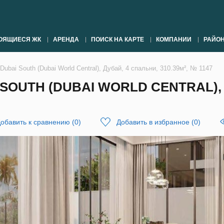
ОЯЩИЕСЯ ЖК
АРЕНДА
ПОИСК НА КАРТЕ
КОМПАНИИ
РАЙО
Dubai South (Dubai World Central), Дубай, 4 спальни, 310.39м², № 1147
 SOUTH (DUBAI WORLD CENTRAL),
обавить к сравнению
(
0
)
Добавить в избранное
(
0
)