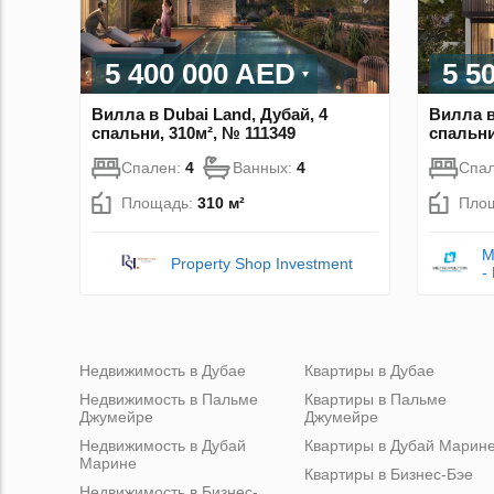
5 400 000 AED
5 5
Вилла в Dubai Land, Дубай, 4
Вилла в
спальни, 310м², № 111349
спальни
Спален:
4
Ванных:
4
Спа
Площадь:
310 м²
Пло
M
Property Shop Investment
-
Недвижимость в Дубае
Квартиры в Дубае
Недвижимость в Пальме
Квартиры в Пальме
Джумейре
Джумейре
Недвижимость в Дубай
Квартиры в Дубай Марин
Марине
Квартиры в Бизнес-Бэе
Недвижимость в Бизнес-