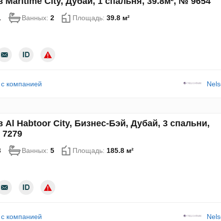
 Maritime City, Дубай, 1 спальня, 39.8м², № 9654
1
Ванных:
2
Площадь:
39.8 м²
 с компанией
Nels
 Al Habtoor City, Бизнес-Бэй, Дубай, 3 спальни,
 7279
3
Ванных:
5
Площадь:
185.8 м²
 с компанией
Nels