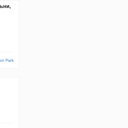
льни,
on Park