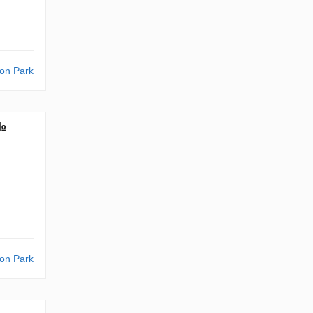
on Park
 №
on Park