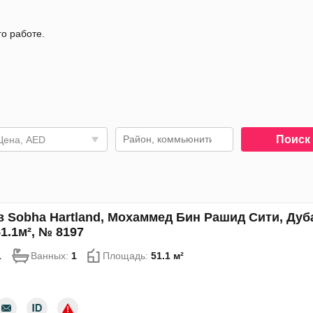
го работе.
Поис
Цена, AED
в Sobha Hartland, Мохаммед Бин Рашид Сити, Дуба
1.1м², № 8197
1
Ванных:
1
Площадь:
51.1 м²