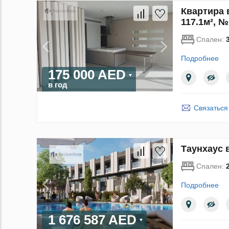
Квартира 
117.1м², №
Спален:
Подробнее
175 000 AED
в год
Связаться
Таунхаус в
Спален:
Подробнее
1 676 587 AED