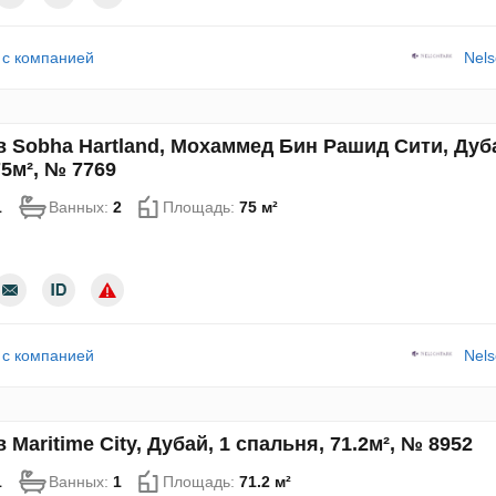
 с компанией
Nels
в Sobha Hartland, Мохаммед Бин Рашид Сити, Дуба
75м², № 7769
1
Ванных:
2
Площадь:
75 м²
 с компанией
Nels
 Maritime City, Дубай, 1 спальня, 71.2м², № 8952
1
Ванных:
1
Площадь:
71.2 м²