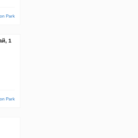
on Park
й, 1
on Park