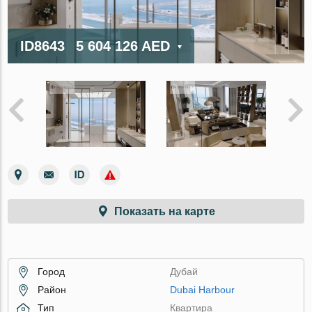
ID8643
5 604 126 AED
Показать на карте
Город
Дубай
Район
Dubai Harbour
Тип
Квартира