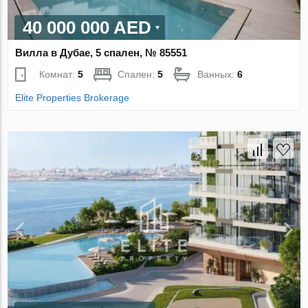
40 000 000 AED
Вилла в Дубае, 5 спален, № 85551
Комнат:
5
Спален:
5
Ванных:
6
Elite Properties Brokerage