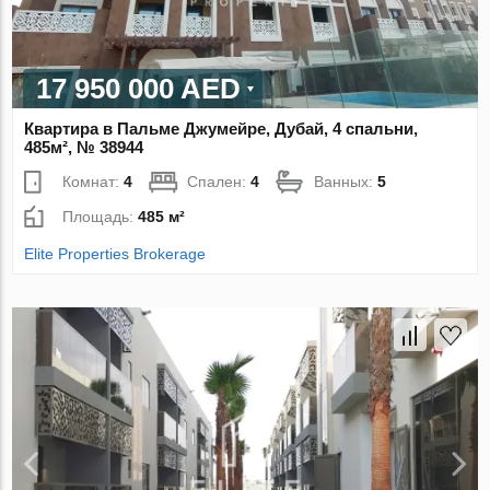
17 950 000 AED
Квартира в Пальме Джумейре, Дубай, 4 спальни,
485м², № 38944
Комнат:
4
Спален:
4
Ванных:
5
Площадь:
485 м²
Elite Properties Brokerage