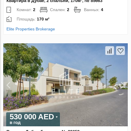
Квартира в Дубае, 2 спальни, 170м², № 85663
Комнат:
2
Спален:
2
Ванных:
4
Площадь:
170 м²
Elite Properties Brokerage
530 000 AED
в год