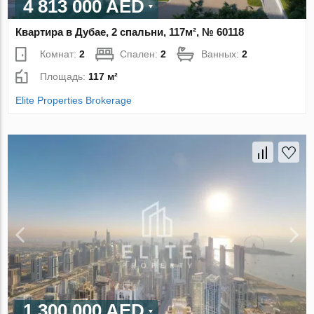
4 813 000 AED
Квартира в Дубае, 2 спальни, 117м², № 60118
Комнат:
2
Спален:
2
Ванных:
2
Площадь:
117 м²
Elite Properties Brokerage
1 300 000 AED