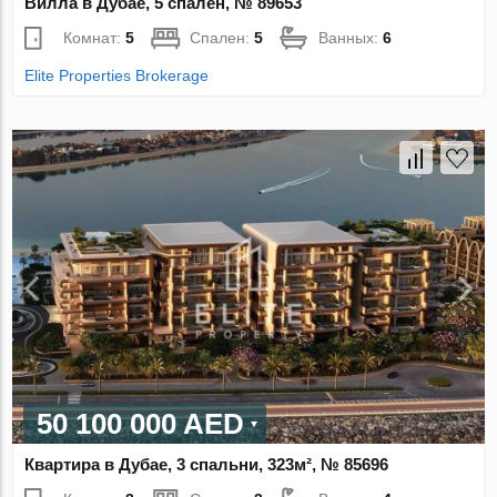
Вилла в Дубае, 5 спален, № 89653
Комнат:
5
Спален:
5
Ванных:
6
Elite Properties Brokerage
50 100 000 AED
Квартира в Дубае, 3 спальни, 323м², № 85696