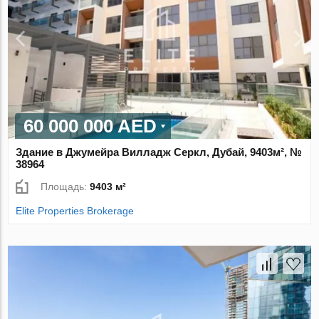
60 000 000 AED
Здание в Джумейра Вилладж Серкл, Дубай, 9403м², №
38964
Площадь:
9403 м²
Elite Properties Brokerage