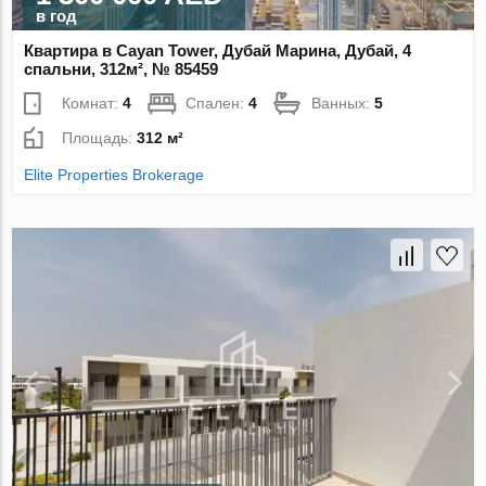
в год
Квартира в Cayan Tower, Дубай Марина, Дубай, 4
спальни, 312м², № 85459
Комнат:
4
Спален:
4
Ванных:
5
Площадь:
312 м²
Elite Properties Brokerage