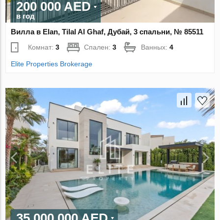
200 000 AED
в год
Вилла в Elan, Tilal Al Ghaf, Дубай, 3 спальни, № 85511
Комнат:
3
Спален:
3
Ванных:
4
Elite Properties Brokerage
35 000 000 AED