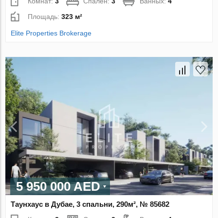
Комнат:
3
Спален:
3
Ванных:
4
Площадь:
323 м²
Elite Properties Brokerage
5 950 000 AED
Таунхаус в Дубае, 3 спальни, 290м², № 85682