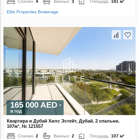
Спален:
4
Ванных:
3
Площадь:
181 м²
Elite Properties Brokerage
165 000 AED
в год
Квартира в Дубай Хилс Эстейт, Дубай, 2 спальни,
107м², № 121557
Спален:
2
Ванных:
2
Площадь:
107 м²