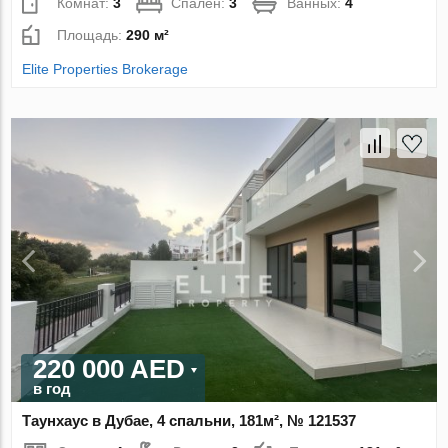
Комнат:
3
Спален:
3
Ванных:
4
Площадь:
290 м²
Elite Properties Brokerage
220 000 AED
в год
Таунхаус в Дубае, 4 спальни, 181м², № 121537