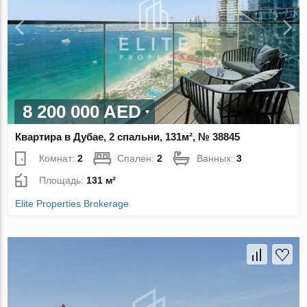
8 200 000 AED
Квартира в Дубае, 2 спальни, 131м², № 38845
Комнат:
2
Спален:
2
Ванных:
3
Площадь:
131 м²
Elite Properties Brokerage