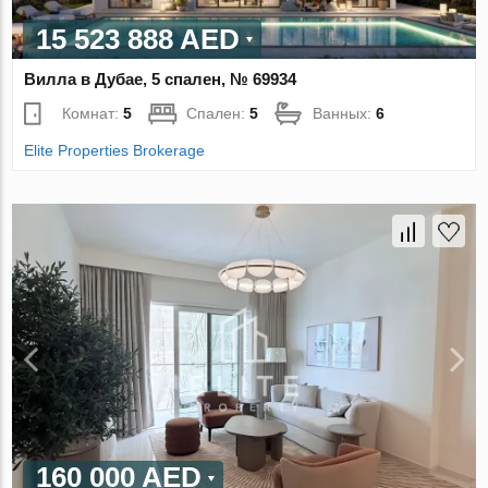
15 523 888 AED
Вилла в Дубае, 5 спален, № 69934
Комнат:
5
Спален:
5
Ванных:
6
Elite Properties Brokerage
160 000 AED