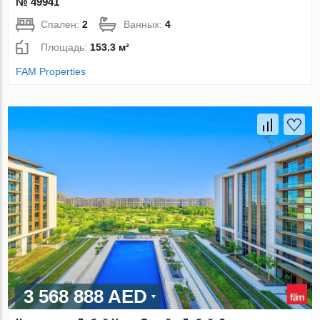
№ 49941
Спален:
2
Ванных:
4
Площадь:
153.3 м²
FAM Properties
3 568 888 AED