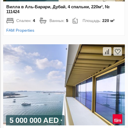
Вилла в Аль-Барари, Дубай, 4 спальни, 220м², №
111424
Спален:
4
Ванных:
5
Площадь:
220 м²
FAM Properties
5 000 000 AED