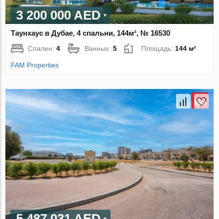
3 200 000 AED
Таунхаус в Дубае, 4 спальни, 144м², № 16530
Спален:
4
Ванных:
5
Площадь:
144 м²
FAM Properties
5 487 031 AED