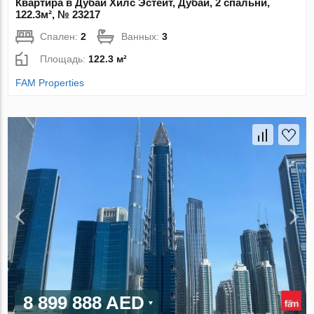
Квартира в Дубай Хилс Эстейт, Дубай, 2 спальни,
122.3м², № 23217
Спален:
2
Ванных:
3
Площадь:
122.3 м²
FAM Properties
8 899 888 AED