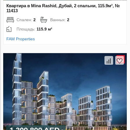
Квартира в Mina Rashid, Дубай, 2 спальни, 115.9м², №
11413
Спален:
2
Ванных:
2
Площадь:
115.9 м²
FAM Properties