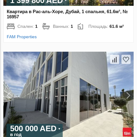
1 399 800 AED
Квартира в Рас-аль-Хоре, Дубай, 1 спальня, 61.6м², №
16957
Спален:
1
Ванных:
1
Площадь:
61.6 м²
FAM Properties
500 000 AED
в год