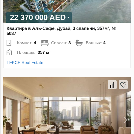
22 370 000 AED
Квартира в Аль-Сафе, Дубай, 3 спальни, 357м², №
5037
Комнат:
4
Спален:
3
Ванных:
4
Площадь:
357 м²
TEKCE Real Estate