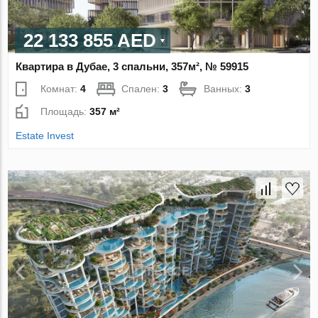
22 133 855 AED
Квартира в Дубае, 3 спальни, 357м², № 59915
Комнат:
4
Спален:
3
Ванных:
3
Площадь:
357 м²
Estate Invest