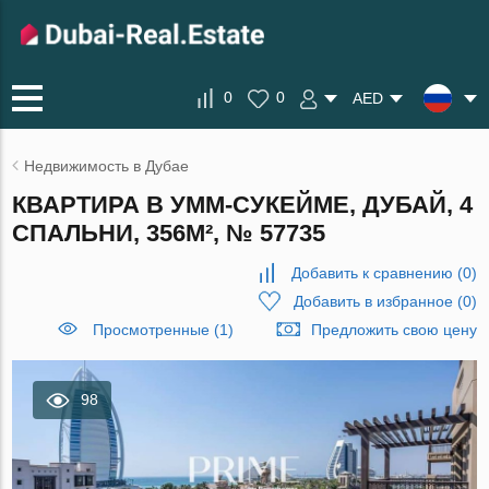
0
0
AED
Недвижимость в Дубае
КВАРТИРА В УММ-СУКЕЙМЕ, ДУБАЙ, 4
СПАЛЬНИ, 356М², № 57735
Добавить к сравнению
(
0
)
Добавить в избранное
(
0
)
Просмотренные (1)
Предложить свою цену
98