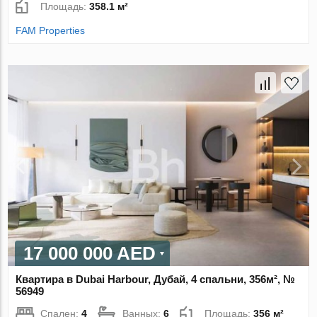
Площадь:
358.1 м²
FAM Properties
17 000 000 AED
Квартира в Dubai Harbour, Дубай, 4 спальни, 356м², №
56949
Спален:
4
Ванных:
6
Площадь:
356 м²