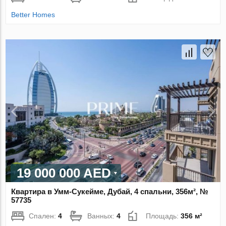
Better Homes
19 000 000 AED
Квартира в Умм-Сукейме, Дубай, 4 спальни, 356м², №
57735
Спален:
4
Ванных:
4
Площадь:
356 м²