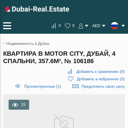
0
0
AED
Недвижимость в Дубае
КВАРТИРА В MOTOR CITY, ДУБАЙ, 4
СПАЛЬНИ, 357.6М², № 106186
Добавить к сравнению
(
0
)
Добавить в избранное
(
0
)
Просмотренные (1)
Предложить свою цену
25