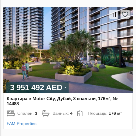
3 951 492 AED
Квартира в Motor City, Дубай, 3 спальни, 176м², №
14488
Спален:
3
Ванных:
4
Площадь:
176 м²
FAM Properties