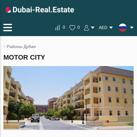
0
0
AED
Районы Дубая
MOTOR CITY