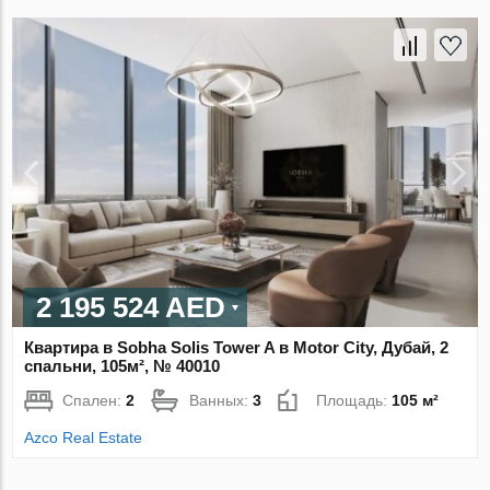
2 195 524 AED
Квартира в Sobha Solis Tower A в Motor City, Дубай, 2
спальни, 105м², № 40010
Спален:
2
Ванных:
3
Площадь:
105 м²
Azco Real Estate