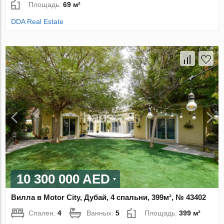
Площадь:
69 м²
DDA Real Estate
10 300 000 AED
Вилла в Motor City, Дубай, 4 спальни, 399м², № 43402
Спален:
4
Ванных:
5
Площадь:
399 м²