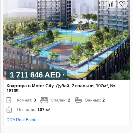
1 711 646 AED
Квартира в Motor City, Дубай, 2 спальни, 107м², №
18109
Комнат:
3
Спален:
2
Ванных:
2
Площадь:
107 м²
DDA Real Estate