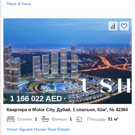
Haus & haus
1 166 022 AED
Квартира в Motor City, Дубай, 1 спальня, 51м², № 42384
Спален:
1
Ванных:
1
Площадь:
51 м²
Union Square House Real Estate