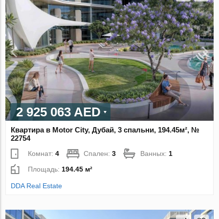
2 925 063 AED
Квартира в Motor City, Дубай, 3 спальни, 194.45м², №
22754
Комнат:
4
Спален:
3
Ванных:
1
Площадь:
194.45 м²
DDA Real Estate