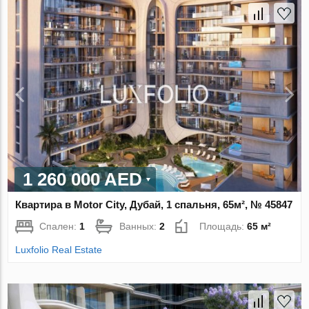
1 260 000 AED
Квартира в Motor City, Дубай, 1 спальня, 65м², № 45847
Спален:
1
Ванных:
2
Площадь:
65 м²
Luxfolio Real Estate