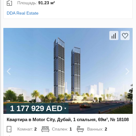
Площадь:
91.23 м²
DDA Real Estate
1 177 929 AED
Квартира в Motor City, Дубай, 1 спальня, 69м², № 18108
Комнат:
2
Спален:
1
Ванных:
2