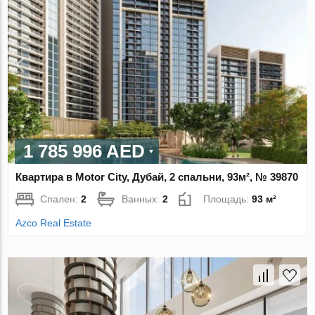
1 785 996 AED
Квартира в Motor City, Дубай, 2 спальни, 93м², № 39870
Спален:
2
Ванных:
2
Площадь:
93 м²
Azco Real Estate