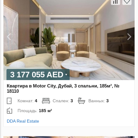
3 177 055 AED
Квартира в Motor City, Дубай, 3 спальни, 185м², №
18110
Комнат:
4
Спален:
3
Ванных:
3
Площадь:
185 м²
DDA Real Estate