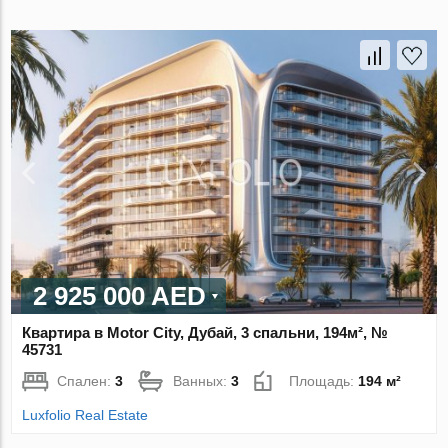
2 925 000 AED
Квартира в Motor City, Дубай, 3 спальни, 194м², №
45731
Спален:
3
Ванных:
3
Площадь:
194 м²
Luxfolio Real Estate