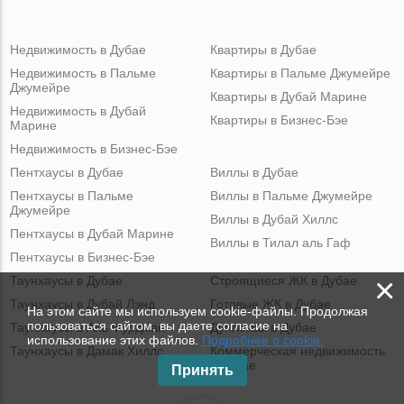
Недвижимость в Дубае
Квартиры в Дубае
Недвижимость в Пальме
Квартиры в Пальме Джумейре
Джумейре
Квартиры в Дубай Марине
Недвижимость в Дубай
Квартиры в Бизнес-Бэе
Марине
Недвижимость в Бизнес-Бэе
Пентхаусы в Дубае
Виллы в Дубае
Пентхаусы в Пальме
Виллы в Пальме Джумейре
Джумейре
Виллы в Дубай Хиллс
Пентхаусы в Дубай Марине
Виллы в Тилал аль Гаф
Пентхаусы в Бизнес-Бэе
×
Таунхаусы в Дубае
Строящиеся ЖК в Дубае
Таунхаусы в Дубай Лэнд
Готовые ЖК в Дубае
На этом сайте мы используем cookie-файлы. Продолжая
пользоваться сайтом, вы даете согласие на
Таунхаусы в Аль Фурджан
Дуплексы в Дубае
использование этих файлов.
Подробнее о cookie.
Таунхаусы в Дамак Хиллс
Коммерческая недвижимость
в Дубае
Принять