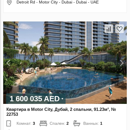
Detroit Rd - Motor City - Dubai - Dubai - UAE
1 600 035 AED
Квартира в Motor City, Дубай, 2 спальни, 91.23м², №
22753
Комнат:
3
Спален:
2
Ванных:
1