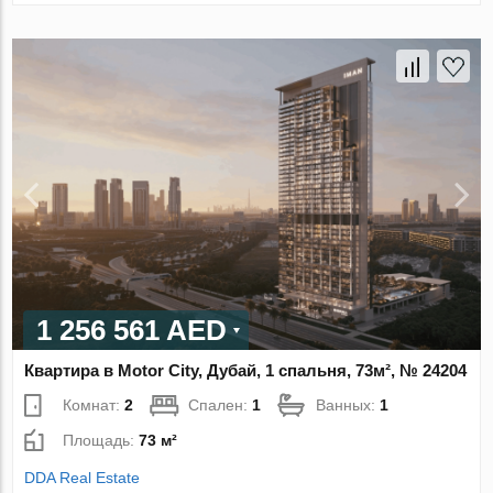
1 256 561 AED
Квартира в Motor City, Дубай, 1 спальня, 73м², № 24204
Комнат:
2
Спален:
1
Ванных:
1
Площадь:
73 м²
DDA Real Estate