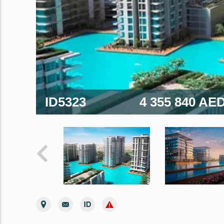
ID5323
4 355 840 AE