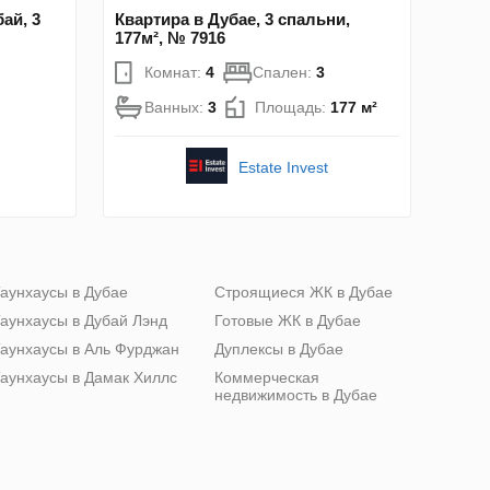
ай, 3
Квартира в Дубае, 3 спальни,
177м², № 7916
Комнат:
4
Спален:
3
Ванных:
3
Площадь:
177 м²
Estate Invest
аунхаусы в Дубае
Строящиеся ЖК в Дубае
аунхаусы в Дубай Лэнд
Готовые ЖК в Дубае
аунхаусы в Аль Фурджан
Дуплексы в Дубае
аунхаусы в Дамак Хиллс
Коммерческая
недвижимость в Дубае