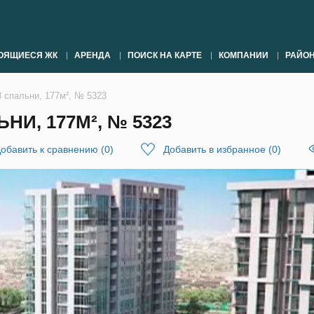
ОЯЩИЕСЯ ЖК
АРЕНДА
ПОИСК НА КАРТЕ
КОМПАНИИ
РАЙО
3 спальни, 177м², № 5323
НИ, 177М², № 5323
обавить к сравнению
(
0
)
Добавить в избранное
(
0
)