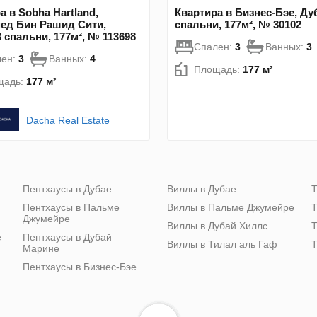
а в Sobha Hartland,
Квартира в Бизнес-Бэе, Дуб
ед Бин Рашид Сити,
спальни, 177м², № 30102
3 спальни, 177м², № 113698
Спален:
3
Ванных:
3
лен:
3
Ванных:
4
Площадь:
177 м²
щадь:
177 м²
Dacha Real Estate
Пентхаусы в Дубае
Виллы в Дубае
Т
Пентхаусы в Пальме
Виллы в Пальме Джумейре
Т
Джумейре
Виллы в Дубай Хиллс
Т
е
Пентхаусы в Дубай
Виллы в Тилал аль Гаф
Т
Марине
Пентхаусы в Бизнес-Бэе