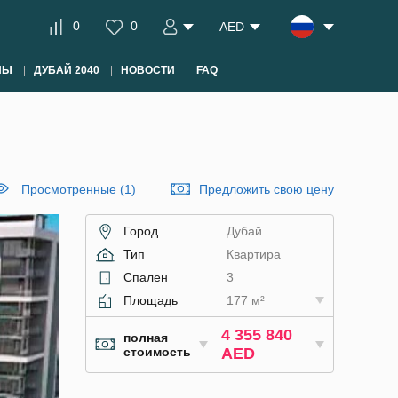
0
0
AED
НЫ
ДУБАЙ 2040
НОВОСТИ
FAQ
Просмотренные (1)
Предложить свою цену
Город
Дубай
Тип
Квартира
Спален
3
Площадь
177 м²
4 355 840
полная
стоимость
AED