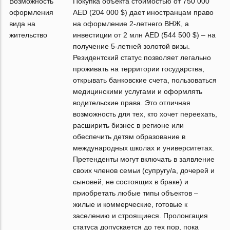
Возможность
Покупка объекта стоимостью от 750 000
оформления
AED (204 000 $) дает иностранцам право
вида на
на оформление 2-летнего ВНЖ, а
жительство
инвестиции от 2 млн AED (544 500 $) – на
получение 5-летней золотой визы.
Резидентский статус позволяет легально
проживать на территории государства,
открывать банковские счета, пользоваться
медицинскими услугами и оформлять
водительские права. Это отличная
возможность для тех, кто хочет переехать,
расширить бизнес в регионе или
обеспечить детям образование в
международных школах и университетах.
Претенденты могут включать в заявление
своих членов семьи (супругу/а, дочерей и
сыновей, не состоящих в браке) и
приобретать любые типы объектов –
жилые и коммерческие, готовые к
заселению и строящиеся. Пролонгация
статуса допускается до тех пор, пока