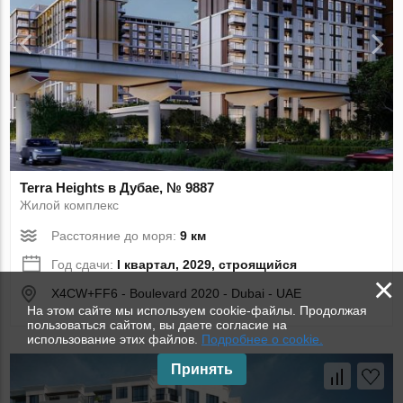
Terra Heights в Дубае, № 9887
Жилой комплекс
Расстояние до моря:
9 км
Год сдачи:
I квартал, 2029, строящийся
×
X4CW+FF6 - Boulevard 2020 - Dubai - UAE
На этом сайте мы используем cookie-файлы. Продолжая
пользоваться сайтом, вы даете согласие на
использование этих файлов.
Подробнее о cookie.
Принять