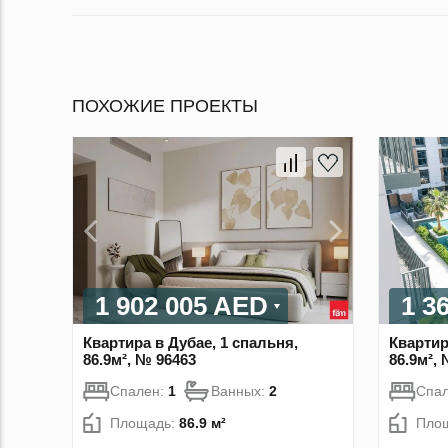
ПОХОЖИЕ ПРОЕКТЫ
1 902 005 AED
1 3
Квартира в Дубае, 1 спальня,
Квартир
86.9м², № 96463
86.9м²,
Спален:
1
Ванных:
2
Спа
Площадь:
86.9 м²
Пло