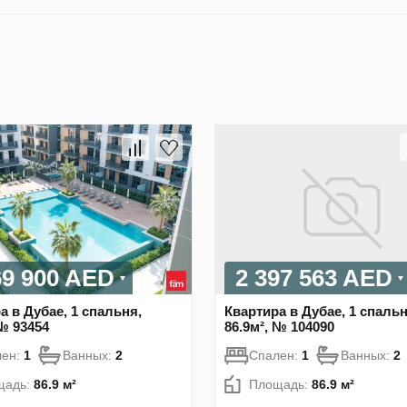
69 900 AED
2 397 563 AED
а в Дубае, 1 спальня,
Квартира в Дубае, 1 спальн
 № 93454
86.9м², № 104090
лен:
1
Ванных:
2
Спален:
1
Ванных:
2
щадь:
86.9 м²
Площадь:
86.9 м²