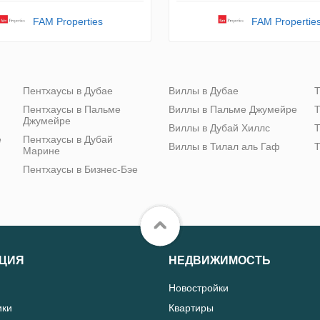
FAM Properties
FAM Propertie
Пентхаусы в Дубае
Виллы в Дубае
Т
Пентхаусы в Пальме
Виллы в Пальме Джумейре
Т
Джумейре
Виллы в Дубай Хиллс
Т
е
Пентхаусы в Дубай
Виллы в Тилал аль Гаф
Т
Марине
Пентхаусы в Бизнес-Бэе
ЦИЯ
НЕДВИЖИМОСТЬ
Новостройки
ики
Квартиры