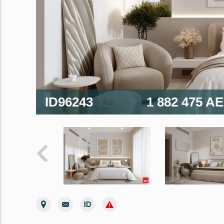
ID96243
1 882 475 A