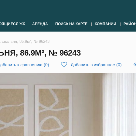
ОЯЩИЕСЯ ЖК
АРЕНДА
ПОИСК НА КАРТЕ
КОМПАНИИ
РАЙО
1 спальня, 86.9м², № 96243
НЯ, 86.9М², № 96243
обавить к сравнению
(
0
)
Добавить в избранное
(
0
)