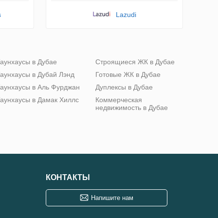
s
Lazudi
аунхаусы в Дубае
Строящиеся ЖК в Дубае
аунхаусы в Дубай Лэнд
Готовые ЖК в Дубае
аунхаусы в Аль Фурджан
Дуплексы в Дубае
аунхаусы в Дамак Хиллс
Коммерческая
недвижимость в Дубае
КОНТАКТЫ
Напишите нам