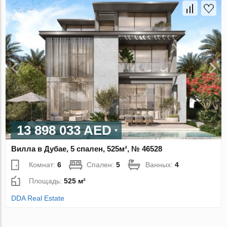
13 898 033 AED
Вилла в Дубае, 5 спален, 525м², № 46528
Комнат:
6
Спален:
5
Ванных:
4
Площадь:
525 м²
DDA Real Estate