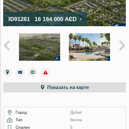
ID91261
16 164 000 AED
Показать на карте
Город
Дубай
Тип
Вилла
Спален
5