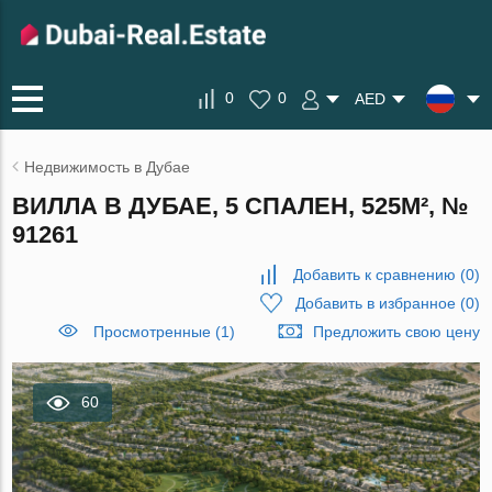
0
0
AED
Недвижимость в Дубае
ВИЛЛА В ДУБАЕ, 5 СПАЛЕН, 525М², №
91261
Добавить к сравнению
(
0
)
Добавить в избранное
(
0
)
Просмотренные (1)
Предложить свою цену
60