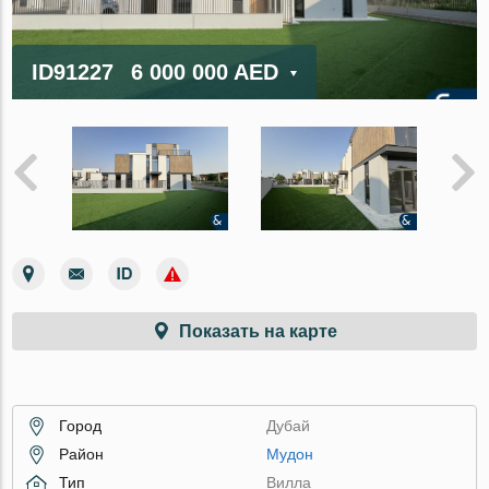
ID91227
6 000 000 AED
Показать на карте
Город
Дубай
Район
Мудон
Тип
Вилла