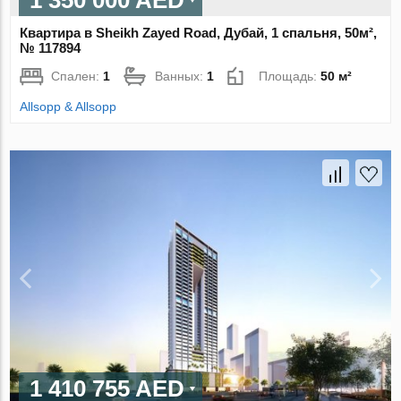
1 350 000 AED
Квартира в Sheikh Zayed Road, Дубай, 1 спальня, 50м²,
№ 117894
Спален:
1
Ванных:
1
Площадь:
50 м²
Allsopp & Allsopp
1 410 755 AED