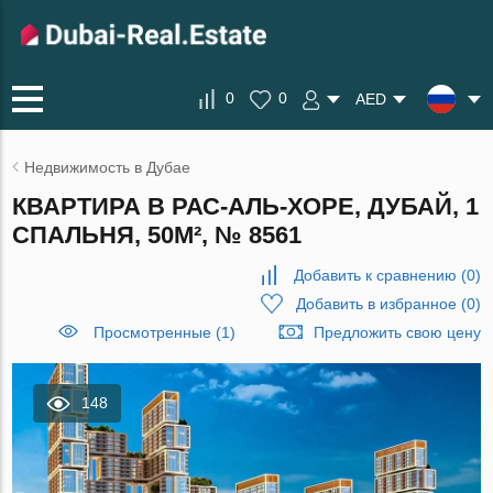
0
0
AED
Недвижимость в Дубае
КВАРТИРА В РАС-АЛЬ-ХОРЕ, ДУБАЙ, 1
СПАЛЬНЯ, 50М², № 8561
Добавить к сравнению
(
0
)
Добавить в избранное
(
0
)
Просмотренные (1)
Предложить свою цену
148