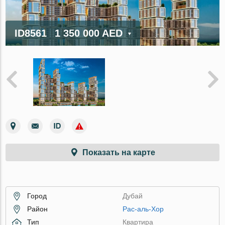
ID8561
1 350 000 AED
Показать на карте
Город
Дубай
Район
Рас-аль-Хор
Тип
Квартира