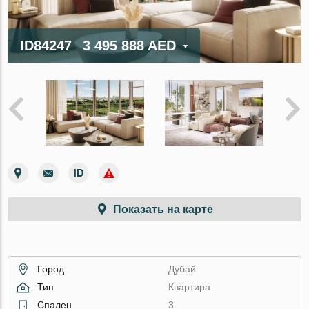
ID84247
3 495 888 AED
Показать на карте
Город
Дубай
Тип
Квартира
Спален
3