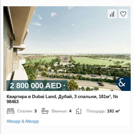
2 800 000 AED
Квартира в Dubai Land, Дубай, 3 спальни, 181м², №
98463
Спален:
3
Ванных:
4
Площадь:
181 м²
Allsopp & Allsopp