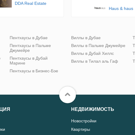
DDA Real Estate
Haus & haus
Пентхаусы в Дубае
Виллы в Дубае
Т
Пентхаусы в Пальме
Виллы в Пальме Джумейре
Т
Джумейре
Виллы в Дубай Хиллс
Т
е
Пентхаусы в Дубай
Виллы в Тилал аль Гаф
Т
Марине
Пентхаусы в Бизнес-Бэе
ЦИЯ
НЕДВИЖИМОСТЬ
Новостройки
ики
Квартиры