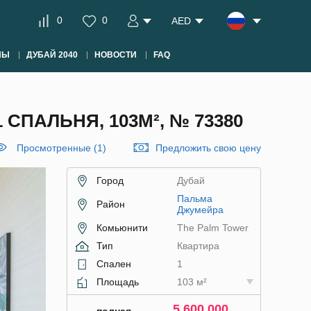
0
0
AED
НЫ
ДУБАЙ 2040
НОВОСТИ
FAQ
СПАЛЬНЯ, 103М², № 73380
Просмотренные (1)
Предложить свою цену
Город
Дубай
Пальма
Район
Джумейра
Комьюнити
The Palm Tower
Тип
Квартира
Спален
1
Площадь
103 м²
5 600 000