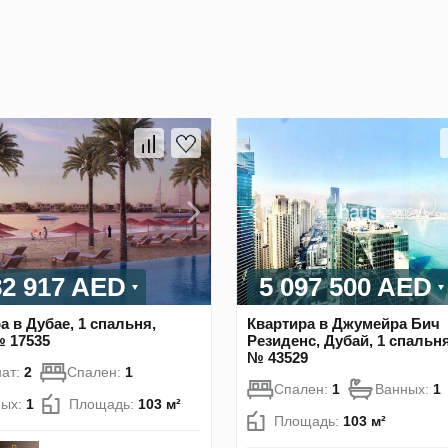
82 917 AED
5 097 500 AED
а в Дубае, 1 спальня,
Квартира в Джумейра Бич
№ 17535
Резиденс, Дубай, 1 спальня
№ 43529
ат:
2
Спален:
1
Спален:
1
Ванных:
1
ных:
1
Площадь:
103 м²
Площадь:
103 м²