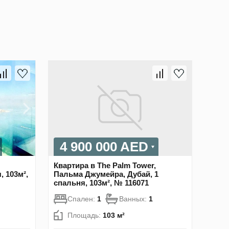
4 900 000 AED
Квартира в The Palm Tower,
, 103м²,
Пальма Джумейра, Дубай, 1
спальня, 103м², № 116071
Спален:
1
Ванных:
1
Площадь:
103 м²