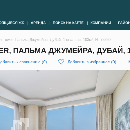
ОЯЩИЕСЯ ЖК
АРЕНДА
ПОИСК НА КАРТЕ
КОМПАНИИ
РАЙО
m Tower, Пальма Джумейра, Дубай, 1 спальня, 103м², № 73380
R, ПАЛЬМА ДЖУМЕЙРА, ДУБАЙ, 1 
обавить к сравнению
(
0
)
Добавить в избранное
(
0
)