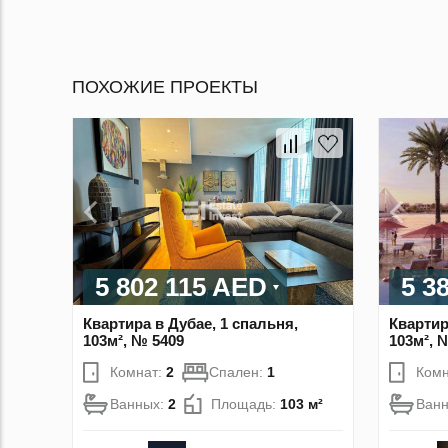
ПОХОЖИЕ ПРОЕКТЫ
5 802 115 AED
5 3
Квартира в Дубае, 1 спальня,
Квартир
103м², № 5409
103м², 
Комнат:
2
Спален:
1
Комн
Ванных:
2
Площадь:
103 м²
Ван