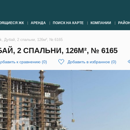
ОЯЩИЕСЯ ЖК
АРЕНДА
ПОИСК НА КАРТЕ
КОМПАНИИ
РАЙО
k, Дубай, 2 спальни, 126м², № 6165
АЙ, 2 СПАЛЬНИ, 126М², № 6165
обавить к сравнению
(
0
)
Добавить в избранное
(
0
)