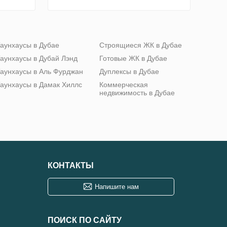
аунхаусы в Дубае
Строящиеся ЖК в Дубае
аунхаусы в Дубай Лэнд
Готовые ЖК в Дубае
аунхаусы в Аль Фурджан
Дуплексы в Дубае
аунхаусы в Дамак Хиллс
Коммерческая
недвижимость в Дубае
КОНТАКТЫ
Напишите нам
ПОИСК ПО САЙТУ