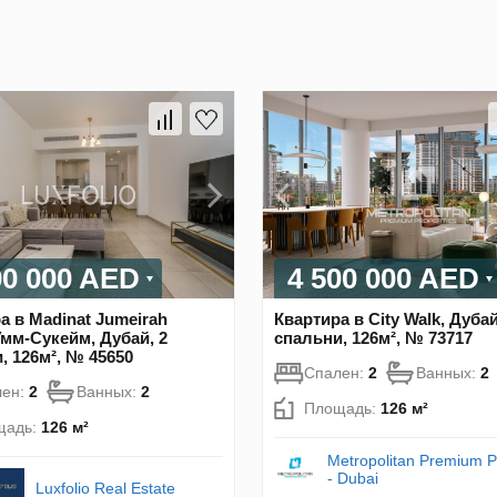
00 000 AED
4 500 000 AED
а в Madinat Jumeirah
Квартира в City Walk, Дубай
 Умм-Сукейм, Дубай, 2
спальни, 126м², № 73717
, 126м², № 45650
Спален:
2
Ванных:
2
лен:
2
Ванных:
2
Площадь:
126 м²
щадь:
126 м²
Metropolitan Premium P
- Dubai
Luxfolio Real Estate