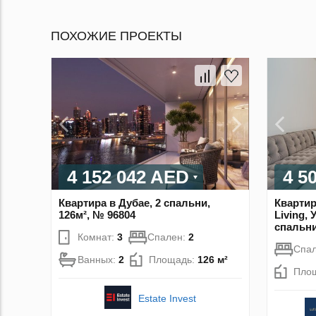
ПОХОЖИЕ ПРОЕКТЫ
4 152 042 AED
4 5
Квартира в Дубае, 2 спальни,
Квартир
126м², № 96804
Living,
спальни
Комнат:
3
Спален:
2
Спа
Ванных:
2
Площадь:
126 м²
Пло
Estate Invest