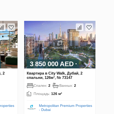
3 850 000 AED
, 2
Квартира в City Walk, Дубай, 2
спальни, 126м², № 73147
Спален:
2
Ванных:
2
Площадь:
126 м²
roperties
Metropolitan Premium Properties
- Dubai