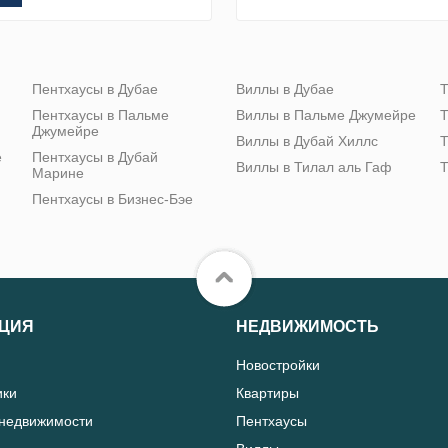
Пентхаусы в Дубае
Виллы в Дубае
Т
Пентхаусы в Пальме
Виллы в Пальме Джумейре
Т
Джумейре
Виллы в Дубай Хиллс
Т
е
Пентхаусы в Дубай
Виллы в Тилал аль Гаф
Т
Марине
Пентхаусы в Бизнес-Бэе
ЦИЯ
НЕДВИЖИМОСТЬ
Новостройки
ики
Квартиры
 недвижимости
Пентхаусы