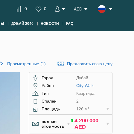
0
0
AED
НЫ
ДУБАЙ 2040
НОВОСТИ
FAQ
Просмотренные (1)
Предложить свою цену
Город
Дубай
Район
City Walk
Тип
Квартира
Спален
2
Площадь
126 м²
4 200 000
полная
стоимость
AED