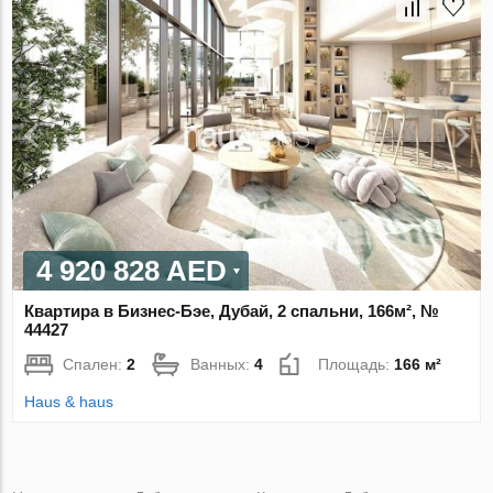
4 920 828 AED
Квартира в Бизнес-Бэе, Дубай, 2 спальни, 166м², №
44427
Спален:
2
Ванных:
4
Площадь:
166 м²
Haus & haus