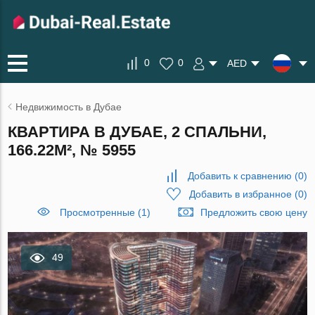
0
0
AED
Недвижимость в Дубае
КВАРТИРА В ДУБАЕ, 2 СПАЛЬНИ,
166.22М², № 5955
Добавить к сравнению
(
0
)
Добавить в избранное
(
0
)
Просмотренные (1)
Предложить свою цену
49