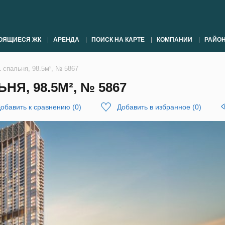
ОЯЩИЕСЯ ЖК
АРЕНДА
ПОИСК НА КАРТЕ
КОМПАНИИ
РАЙО
1 спальня, 98.5м², № 5867
НЯ, 98.5М², № 5867
обавить к сравнению
(
0
)
Добавить в избранное
(
0
)