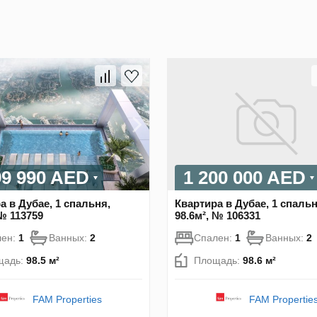
99 990 AED
1 200 000 AED
а в Дубае, 1 спальня,
Квартира в Дубае, 1 спальн
 № 113759
98.6м², № 106331
лен:
1
Ванных:
2
Спален:
1
Ванных:
2
щадь:
98.5 м²
Площадь:
98.6 м²
FAM Properties
FAM Propertie