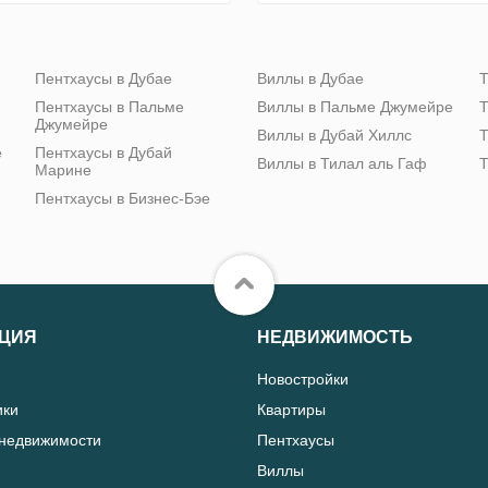
Пентхаусы в Дубае
Виллы в Дубае
Т
Пентхаусы в Пальме
Виллы в Пальме Джумейре
Т
Джумейре
Виллы в Дубай Хиллс
Т
е
Пентхаусы в Дубай
Виллы в Тилал аль Гаф
Т
Марине
Пентхаусы в Бизнес-Бэе
ЦИЯ
НЕДВИЖИМОСТЬ
Новостройки
ики
Квартиры
 недвижимости
Пентхаусы
Виллы