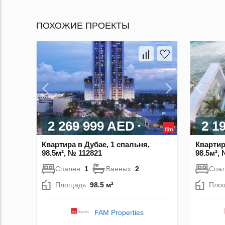
ПОХОЖИЕ ПРОЕКТЫ
2 269 999 AED
2 1
Квартира в Дубае, 1 спальня,
Квартир
98.5м², № 112821
98.5м²,
Спален:
1
Ванных:
2
Спа
Площадь:
98.5 м²
Пло
FAM Properties