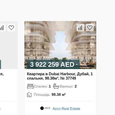
3 922 259 AED
я,
Квартира в Dubai Harbour, Дубай, 1
спальня, 98.38м², № 37749
Спален:
1
Ванных:
2
Площадь:
98.38 м²
s
Azco Real Estate