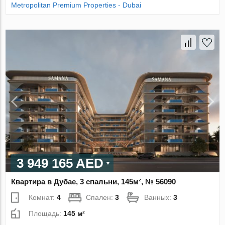
Metropolitan Premium Properties - Dubai
3 949 165 AED
Квартира в Дубае, 3 спальни, 145м², № 56090
Комнат:
4
Спален:
3
Ванных:
3
Площадь:
145 м²