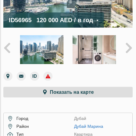
ID56965
120 000 AED
/ в год
Показать на карте
Город
Дубай
Район
Дубай Марина
Тип
Квартира