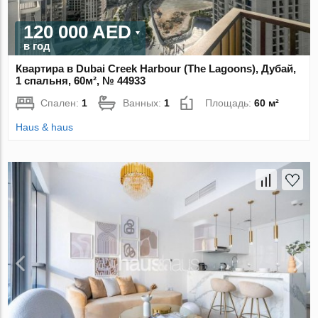
120 000 AED
в год
Квартира в Dubai Creek Harbour (The Lagoons), Дубай,
1 спальня, 60м², № 44933
Спален:
1
Ванных:
1
Площадь:
60 м²
Haus & haus