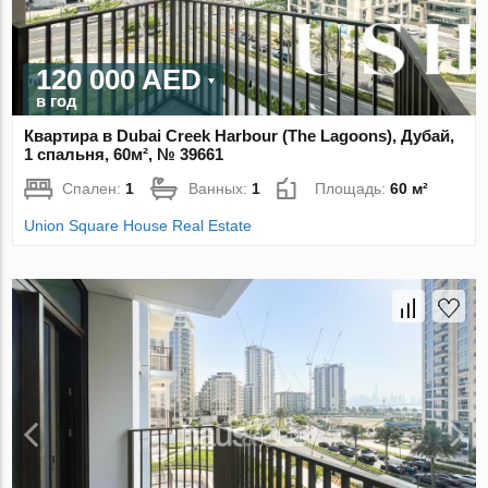
120 000 AED
в год
Квартира в Dubai Creek Harbour (The Lagoons), Дубай,
1 спальня, 60м², № 39661
Спален:
1
Ванных:
1
Площадь:
60 м²
Union Square House Real Estate