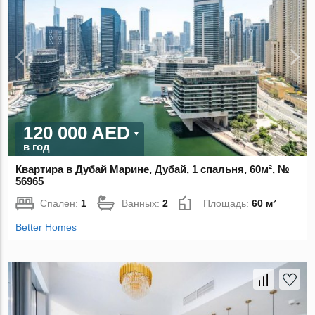
120 000 AED
в год
Квартира в Дубай Марине, Дубай, 1 спальня, 60м², №
56965
Спален:
1
Ванных:
2
Площадь:
60 м²
Better Homes