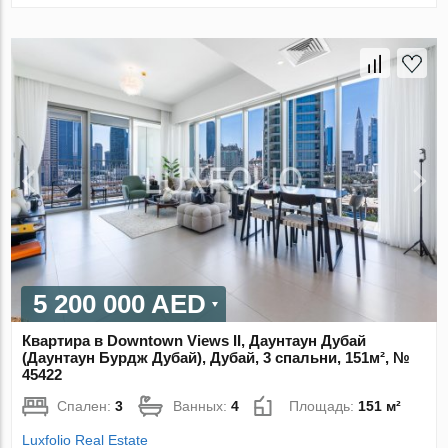
5 200 000 AED
Квартира в Downtown Views II, Даунтаун Дубай
(Даунтаун Бурдж Дубай), Дубай, 3 спальни, 151м², №
45422
Спален:
3
Ванных:
4
Площадь:
151 м²
Luxfolio Real Estate