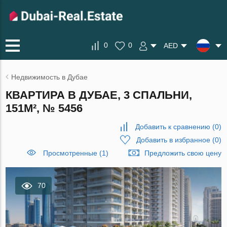
0
0
AED
Недвижимость в Дубае
КВАРТИРА В ДУБАЕ, 3 СПАЛЬНИ,
151М², № 5456
Добавить к сравнению
(
0
)
Добавить в избранное
(
0
)
Просмотренные (1)
Предложить свою цену
70