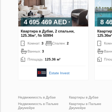
4 695 469 AED
8 4
Квартира в Дубае, 2 спальни,
Квартир
125.36м², № 50994
125.36м
Комнат:
3
Спален:
2
Комн
Ванных:
3
Ван
Площадь:
125.36 м²
Пло
Estate Invest
Недвижимость в Дубае
Квартиры в Дубае
Недвижимость в Пальме
Квартиры в Пальме
Джумейре
Джумейре