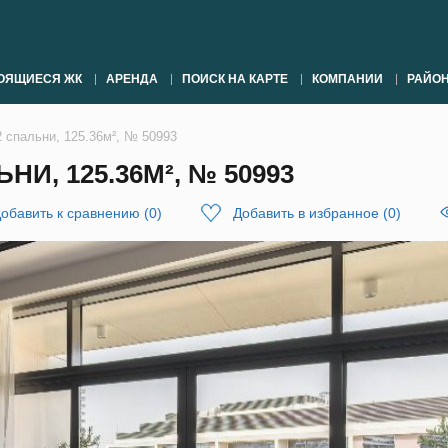
ОЯЩИЕСЯ ЖК
АРЕНДА
ПОИСК НА КАРТЕ
КОМПАНИИ
РАЙО
2 спальни, 125.36м², № 50993
НИ, 125.36М², № 50993
обавить к сравнению
(
0
)
Добавить в избранное
(
0
)