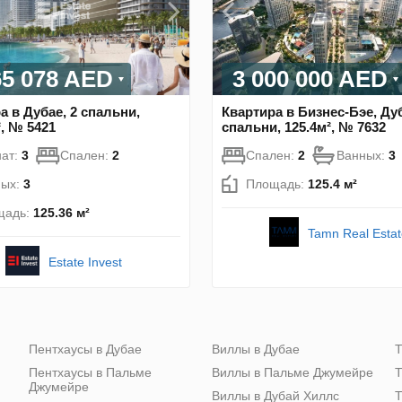
65 078 AED
3 000 000 AED
а в Дубае, 2 спальни,
Квартира в Бизнес-Бэе, Дуб
², № 5421
спальни, 125.4м², № 7632
ат:
3
Спален:
2
Спален:
2
Ванных:
3
ных:
3
Площадь:
125.4 м²
щадь:
125.36 м²
Tamn Real Estat
Estate Invest
Пентхаусы в Дубае
Виллы в Дубае
Т
Пентхаусы в Пальме
Виллы в Пальме Джумейре
Т
Джумейре
Виллы в Дубай Хиллс
Т