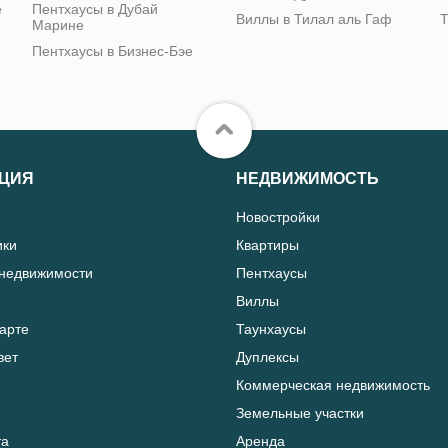
е
Пентхаусы в Дубай
Виллы в Тилал аль Гаф
Т
Марине
Пентхаусы в Бизнес-Бэе
ЦИЯ
НЕДВИЖИМОСТЬ
Новостройки
ики
Квартиры
 недвижимости
Пентхаусы
Виллы
карте
Таунхаусы
вет
Дуплексы
Коммерческая недвижимость
Земельные участки
та
Аренда