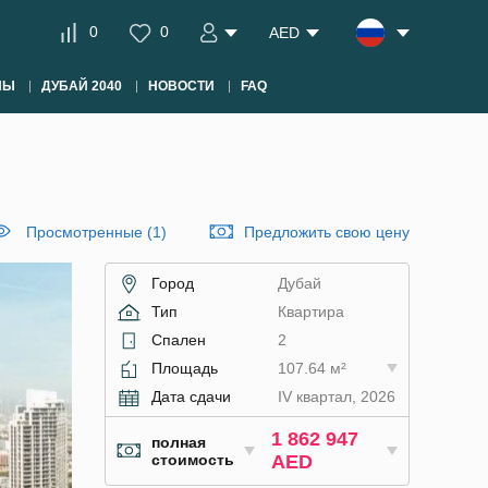
0
0
AED
НЫ
ДУБАЙ 2040
НОВОСТИ
FAQ
Просмотренные (1)
Предложить свою цену
Город
Дубай
Тип
Квартира
Спален
2
Площадь
107.64 м²
Дата сдачи
IV квартал, 2026
1 862 947
полная
стоимость
AED