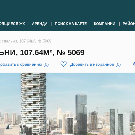
ОЯЩИЕСЯ ЖК
АРЕНДА
ПОИСК НА КАРТЕ
КОМПАНИИ
РАЙО
2 спальни, 107.64м², № 5069
НИ, 107.64М², № 5069
обавить к сравнению
(
0
)
Добавить в избранное
(
0
)