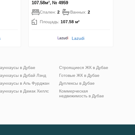
107.58м², № 4959
Спален:
2
Ванных:
2
Площадь:
107.58 м²
s
Lazudi
аунхаусы в Дубае
Строящиеся ЖК в Дубае
аунхаусы в Дубай Лэнд
Готовые ЖК в Дубае
аунхаусы в Аль Фурджан
Дуплексы в Дубае
аунхаусы в Дамак Хиллс
Коммерческая
недвижимость в Дубае