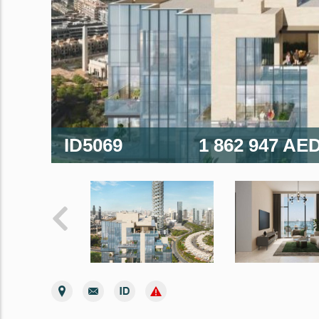
ID5069
1 862 947 AE