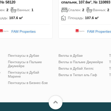
, № 58120
спальни, 107.6м², № 110893
лен:
2
Ванных:
1
Спален:
2
Ванных:
2
щадь:
107.6 м²
Площадь:
107.6 м²
FAM Properties
FAM Propertie
Пентхаусы в Дубае
Виллы в Дубае
Т
Пентхаусы в Пальме
Виллы в Пальме Джумейре
Т
Джумейре
Виллы в Дубай Хиллс
Т
е
Пентхаусы в Дубай
Виллы в Тилал аль Гаф
Т
Марине
Пентхаусы в Бизнес-Бэе