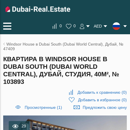
0
0
AED
Windsor House в Dubai South (Dubai World Central), Дубай, №
47409
КВАРТИРА В WINDSOR HOUSE В
DUBAI SOUTH (DUBAI WORLD
CENTRAL), ДУБАЙ, СТУДИЯ, 40М², №
103893
Добавить к сравнению
(
0
)
Добавить в избранное
(
0
)
Просмотренные (1)
Предложить свою цену
29