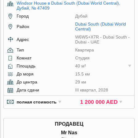
Windsor House в Dubai South (Dubai World Central),
Дубай, № 47409
Город
Дубай
Dubai South (Dubai World
Район
Central)
W6W5+X7R - Dubai South -
Адрес
Dubai - UAE
Тип
Квартира
Комнат
Студия
Площадь
40 м²
До моря
15.5 км
До центра
29 км
Дата сдачи
III квартал, 2028
1 200 000 AED
полная стоимость
ПРОДАВЕЦ
Mr Nas