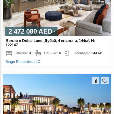
2 472 080 AED
Вилла в Dubai Land, Дубай, 4 спальни, 144м², №
122147
Спален:
4
Ванных:
4
Площадь:
144 м²
Stage Properties LLC