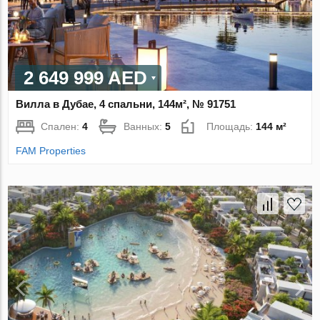
2 649 999 AED
Вилла в Дубае, 4 спальни, 144м², № 91751
Спален:
4
Ванных:
5
Площадь:
144 м²
FAM Properties