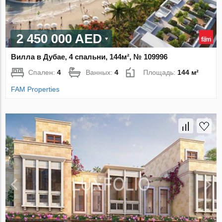
2 450 000 AED
Вилла в Дубае, 4 спальни, 144м², № 109996
Спален:
4
Ванных:
4
Площадь:
144 м²
FAM Properties