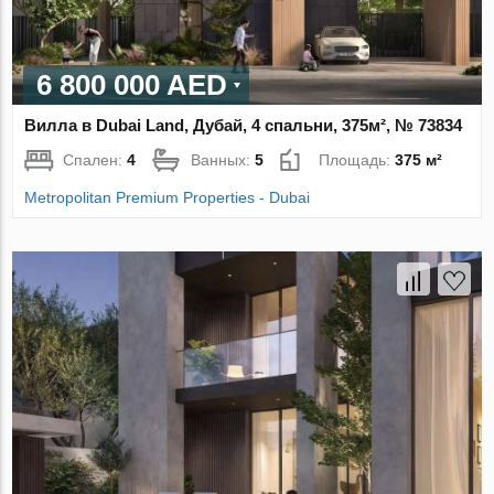
6 800 000 AED
Вилла в Dubai Land, Дубай, 4 спальни, 375м², № 73834
Спален:
4
Ванных:
5
Площадь:
375 м²
Metropolitan Premium Properties - Dubai