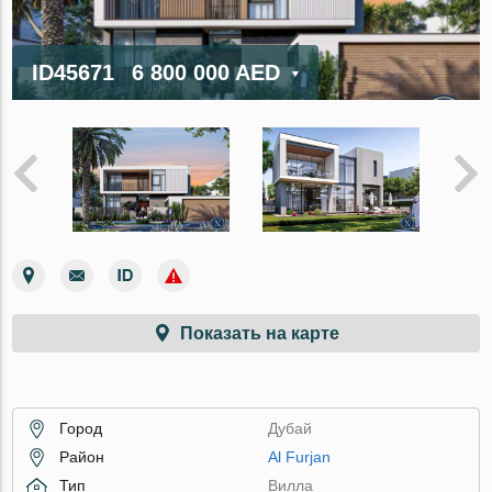
ID45671
6 800 000 AED
Показать на карте
Город
Дубай
Район
Al Furjan
Тип
Вилла