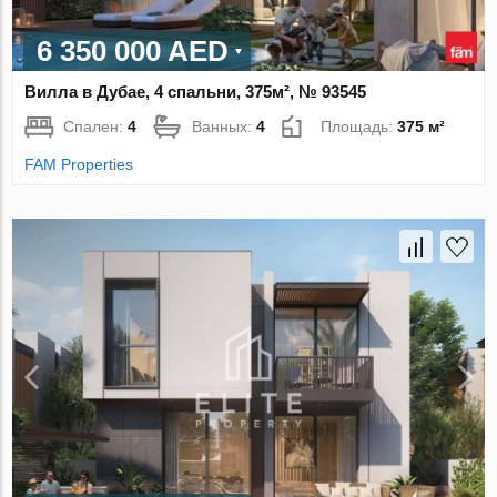
6 350 000 AED
Вилла в Дубае, 4 спальни, 375м², № 93545
Спален:
4
Ванных:
4
Площадь:
375 м²
FAM Properties