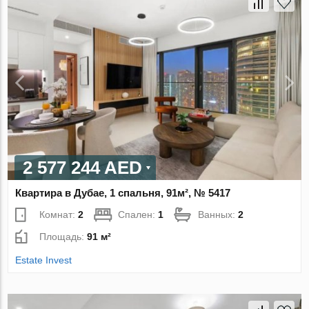
2 577 244 AED
Квартира в Дубае, 1 спальня, 91м², № 5417
Комнат:
2
Спален:
1
Ванных:
2
Площадь:
91 м²
Estate Invest