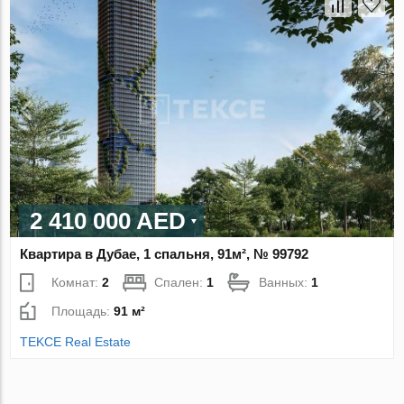
2 410 000 AED
Квартира в Дубае, 1 спальня, 91м², № 99792
Комнат:
2
Спален:
1
Ванных:
1
Площадь:
91 м²
TEKCE Real Estate