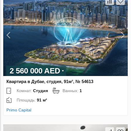
2 560 000 AED
Квартира в Дубае, студия, 91м², № 54613
Комнат:
Студия
Ванных:
1
Площадь:
91 м²
Primo Capital