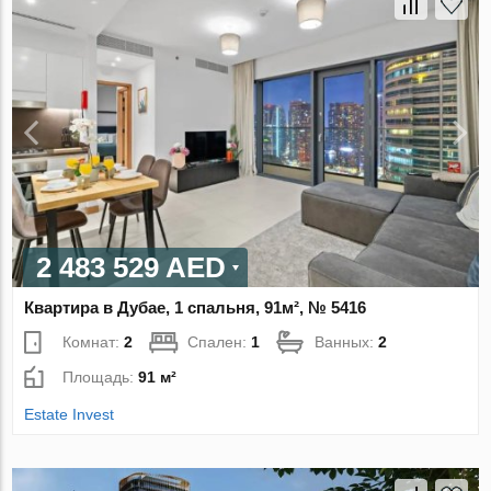
2 483 529 AED
Квартира в Дубае, 1 спальня, 91м², № 5416
Комнат:
2
Спален:
1
Ванных:
2
Площадь:
91 м²
Estate Invest