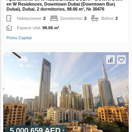
en W Residences, Downtown Dubai (Downtown Burj
Dubai), Dubai, 2 dormitorios, 98.66 m², № 30476
Habitaciones:
2
Dormitorios:
2
Baños:
2
Espacio vital:
98.66 m²
Primo Capital
5 000 659 AED