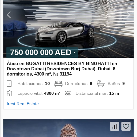
750 000 000 AED
Ático en BUGATTI RESIDENCES BY BINGHATTI en
Downtown Dubai (Downtown Burj Dubai), Dubai, 6
dormitorios, 4300 m², № 31194
Habitaciones:
10
Dormitorios:
6
Baños:
9
Espacio vital:
4300 m²
Distancia al mar:
15 m
Irest Real Estate