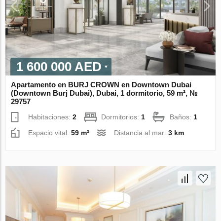
1 600 000 AED
Apartamento en BURJ CROWN en Downtown Dubai
(Downtown Burj Dubai), Dubai, 1 dormitorio, 59 m², №
29757
Habitaciones:
2
Dormitorios:
1
Baños:
1
Espacio vital:
59 m²
Distancia al mar:
3 km