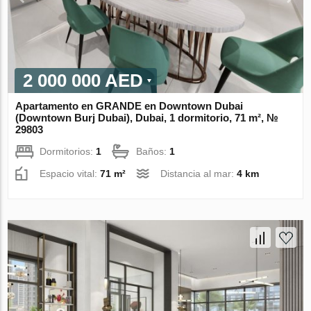
2 000 000 AED
Apartamento en GRANDE en Downtown Dubai
(Downtown Burj Dubai), Dubai, 1 dormitorio, 71 m², №
29803
Dormitorios:
1
Baños:
1
Espacio vital:
71 m²
Distancia al mar:
4 km