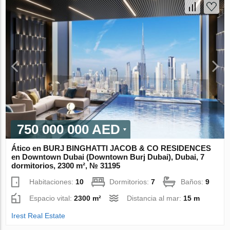
750 000 000 AED
Ático en BURJ BINGHATTI JACOB & CO RESIDENCES
en Downtown Dubai (Downtown Burj Dubai), Dubai, 7
dormitorios, 2300 m², № 31195
Habitaciones:
10
Dormitorios:
7
Baños:
9
Espacio vital:
2300 m²
Distancia al mar:
15 m
Irest Real Estate