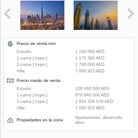
Precio de venta mín.
Estudio
1 150 000 AED
1-cama [:trype:]
1 175 360 AED
2-cama [:trype:]
1 700 000 AED
Villa
7 000 923 AED
Precio medio de venta
Estudio
128 050 000 AED
1-cama [:trype:]
870 948 506 AED
2-cama [:trype:]
1 924 326 578 AED
Villa
7 000 923 AED
Apartamento, desarrollo,
Propiedades en la zona
ático