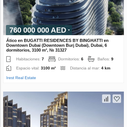
760 000 000 AED
Ático en BUGATTI RESIDENCES BY BINGHATTI en
Downtown Dubai (Downtown Burj Dubai), Dubai, 6
dormitorios, 3100 m², № 31327
Habitaciones:
7
Dormitorios:
6
Baños:
9
Espacio vital:
3100 m²
Distancia al mar:
4 km
Irest Real Estate