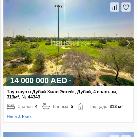
14 000 000 AED
Таунхаус в Дубай Хилс Эстейт, Дубай, 4 спальни,
313м², № 44343
Спален:
4
Ванных:
5
Площадь:
313 м²
Haus & haus