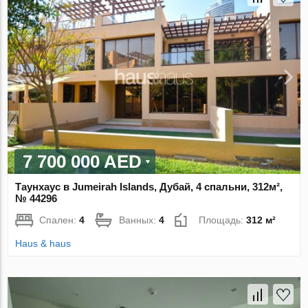
7 700 000 AED
Таунхаус в Jumeirah Islands, Дубай, 4 спальни, 312м²,
№ 44296
Спален:
4
Ванных:
4
Площадь:
312 м²
Haus & haus