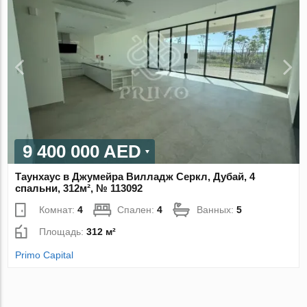
9 400 000 AED
Таунхаус в Джумейра Вилладж Серкл, Дубай, 4
спальни, 312м², № 113092
Комнат:
4
Спален:
4
Ванных:
5
Площадь:
312 м²
Primo Capital