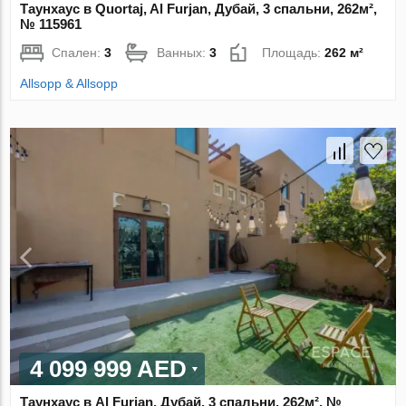
Таунхаус в Quortaj, Al Furjan, Дубай, 3 спальни, 262м²,
№ 115961
Спален:
3
Ванных:
3
Площадь:
262 м²
Allsopp & Allsopp
4 099 999 AED
Таунхаус в Al Furjan, Дубай, 3 спальни, 262м², №