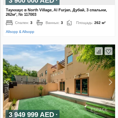
3 900 000 AED
Таунхаус в North Village, Al Furjan, Дубай, 3 спальни,
262м², № 117003
Спален:
3
Ванных:
3
Площадь:
262 м²
Allsopp & Allsopp
3 949 999 AED